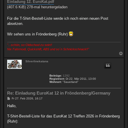
Einladung 12. EuroKat.pdf
(407.6 KiB) 278-mal heruntergeladen
Für die T-Shirt-Bestell-Liste werde ich noch einen neuen Post
absetzen.
Wir sehen uns in Fröndenberg (Ruhr)
"...schön, so Oldschool zu sein!!
Nix Fahrmodi, Quickshift, ABS und so´n Schnickschnack!!"
N
a
c
Silverlinekatana
h
o
b
Beiträge:
1292
e
Registriert:
Di 22. Mär 2011, 13:00
n
Wohnort:
"Sauerland"
Re: Einladung EuroKat 12 in Fröndenberg/Germany
B
Fr 27. Feb 2026, 16:17
e
i
Hallo,
t
r
a
T-Shirt-Bestell-Liste für das EuroKat 12 Treffen 2026 in Fröndenberg
g
(Ruhr):