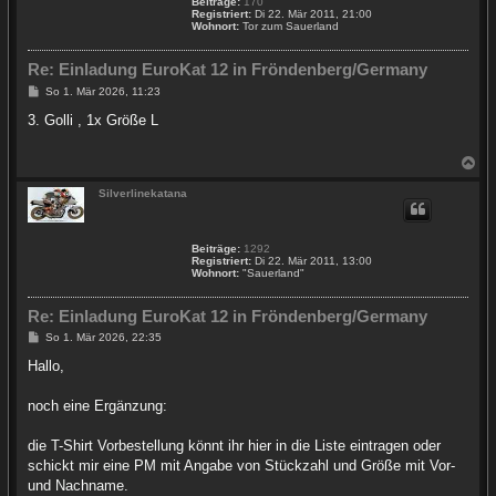
Beiträge:
170
e
Registriert:
Di 22. Mär 2011, 21:00
n
Wohnort:
Tor zum Sauerland
Re: Einladung EuroKat 12 in Fröndenberg/Germany
B
So 1. Mär 2026, 11:23
e
i
3. Golli , 1x Größe L
t
r
a
N
g
a
c
Silverlinekatana
h
o
b
Beiträge:
1292
e
Registriert:
Di 22. Mär 2011, 13:00
n
Wohnort:
"Sauerland"
Re: Einladung EuroKat 12 in Fröndenberg/Germany
B
So 1. Mär 2026, 22:35
e
i
Hallo,
t
r
a
noch eine Ergänzung:
g
die T-Shirt Vorbestellung könnt ihr hier in die Liste eintragen oder
schickt mir eine PM mit Angabe von Stückzahl und Größe mit Vor-
und Nachname.