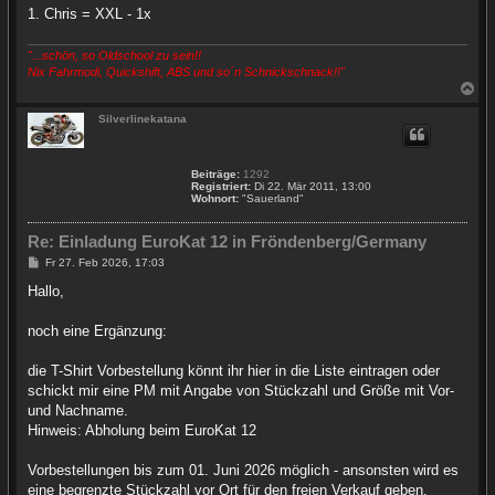
1. Chris = XXL - 1x
"...schön, so Oldschool zu sein!!
Nix Fahrmodi, Quickshift, ABS und so´n Schnickschnack!!"
N
a
c
Silverlinekatana
h
o
b
Beiträge:
1292
e
Registriert:
Di 22. Mär 2011, 13:00
n
Wohnort:
"Sauerland"
Re: Einladung EuroKat 12 in Fröndenberg/Germany
B
Fr 27. Feb 2026, 17:03
e
i
Hallo,
t
r
a
noch eine Ergänzung:
g
die T-Shirt Vorbestellung könnt ihr hier in die Liste eintragen oder
schickt mir eine PM mit Angabe von Stückzahl und Größe mit Vor-
und Nachname.
Hinweis: Abholung beim EuroKat 12
Vorbestellungen bis zum 01. Juni 2026 möglich - ansonsten wird es
eine begrenzte Stückzahl vor Ort für den freien Verkauf geben.