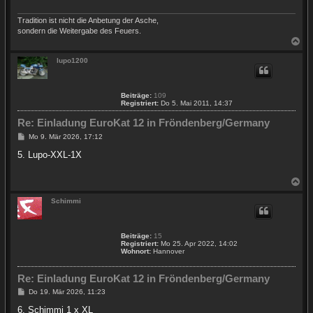
Tradition ist nicht die Anbetung der Asche,
sondern die Weitergabe des Feuers.
N
a
c
lupo1200
h
o
b
Beiträge:
109
e
Registriert:
Do 5. Mai 2011, 14:37
n
Re: Einladung EuroKat 12 in Fröndenberg/Germany
B
Mo 9. Mär 2026, 17:12
e
i
5. Lupo-XXL-1X
t
r
a
N
g
a
c
Schimmi
h
o
b
Beiträge:
15
e
Registriert:
Mo 25. Apr 2022, 14:02
n
Wohnort:
Hannover
Re: Einladung EuroKat 12 in Fröndenberg/Germany
B
Do 19. Mär 2026, 11:23
e
i
6. Schimmi 1 x XL