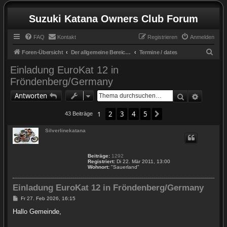
Suzuki Katana Owners Club Forum
FAQ
Kontakt
Registrieren
Anmelden
S
Foren-Übersicht
Der allgemeine Bereich / the general zone
Termine / dates
u
Einladung EuroKat 12 in
c
Fröndenberg/Germany
h
Suche
Erweite
Antworten
e
1
2
3
4
5
Nächste
43 Beiträge
Silverlinekatana
Beiträge:
1292
Registriert:
Di 22. Mär 2011, 13:00
Wohnort:
"Sauerland"
Einladung EuroKat 12 in Fröndenberg/Germany
B
Fr 27. Feb 2026, 16:15
e
i
Hallo Gemeinde,
t
r