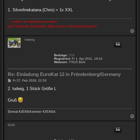
1. Silverlinekatana (Chris) = 1x XXL
"...schön, so Oldschool zu sein!!
Nix Fahrmodi, Quickshift, ABS und so´n Schnickschnack!!"
N
a
c
ludwig
h
o
b
Beiträge:
279
e
Registriert:
Fr 1. Apr 2011, 19:42
n
Wohnort:
77815 Bühl
Re: Einladung EuroKat 12 in Fröndenberg/Germany
B
Fr 27. Feb 2026, 22:53
e
i
2. ludwig, 1 Stück Größe L
t
r
a
Gruß
g
Einmal KATANA immer KATANA
N
a
c
Golli
h
o
b