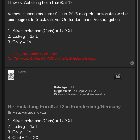
Hinweis: Abholung beim EuroKat 12
Vorbestellungen bis zum 01. Juni 2026 möglich - ansonsten wird es
eine begrenzte Stückzahl vor Ort für den freien Verkauf geben.
1. Silverlinekatana (Chris) = 1x XXL
2. Ludwig = 1x L
3. Golly = 1x L
"...schön, so Oldschool zu sein!!
Nix Fahrmodi, Quickshift, ABS und so´n Schnickschnack!!"
N
a
c
Cord
h
o
b
Beiträge:
483
e
Registriert:
Fr 1. Apr 2011, 21:29
n
Wohnort:
Petershagen-Friedewalde
Re: Einladung EuroKat 12 in Fröndenberg/Germany
B
Mo 2. Mär 2026, 07:12
e
i
1. Silverlinekatana (Chris) = 1x XXL
t
2. Ludwig = 1x L
r
a
3. Golly = 1x L
g
4. Cord = 1 x XXL