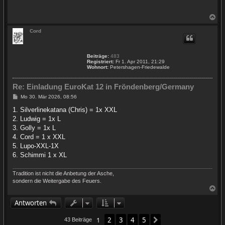
t
r
a
N
g
a
c
Cord
h
o
b
Beiträge:
483
e
Registriert:
Fr 1. Apr 2011, 21:29
n
Wohnort:
Petershagen-Friedewalde
Re: Einladung EuroKat 12 in Fröndenberg/Germany
B
Mo 30. Mär 2026, 08:56
e
i
1. Silverlinekatana (Chris) = 1x XXL
t
2. Ludwig = 1x L
r
a
3. Golly = 1x L
g
4. Cord = 1 x XXL
5. Lupo-XXL-1X
6. Schimmi 1 x XL
Tradition ist nicht die Anbetung der Asche,
sondern die Weitergabe des Feuers.
N
a
Antworten
c
h
o
1
2
3
4
5
Nächste
43 Beiträge
b