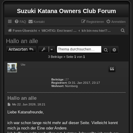
Suzuki Katana Owners Club Forum
FAQ
Kontakt
Registrieren
Anmelden
S
Foren-Übersicht
WICHTIG: Erst lesen! / IMPORTANT: Read first!
Ich bin neu hier!? I´m new here!?
u
Hallo an alle
c
Suche
Erweite
Antworten
h
3 Beiträge » Seite
1
von
1
e
Ute
Beiträge:
27
Registriert:
Di 31. Jan 2017, 23:17
Wohnort:
Nürnberg
Hallo an alle
B
Mo 22. Jun 2026, 18:21
e
i
Liebe Katanafreunde,
t
r
a
ich war schon lange nicht mehr auf dieser Seite. Vielleicht kennt
g
mich ja noch der Eine oder Andere.