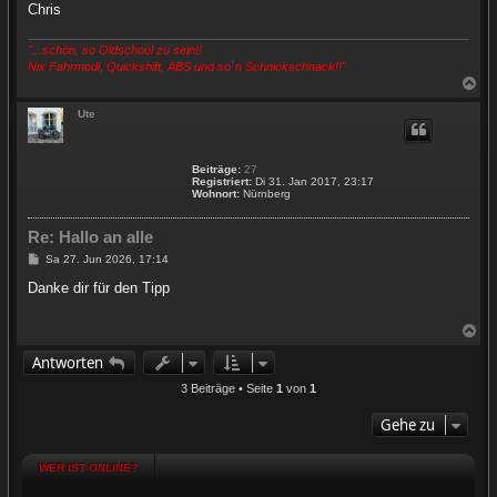
Chris
"...schön, so Oldschool zu sein!!
Nix Fahrmodi, Quickshift, ABS und so´n Schnickschnack!!"
N
a
c
Ute
h
o
b
Beiträge:
27
e
Registriert:
Di 31. Jan 2017, 23:17
n
Wohnort:
Nürnberg
Re: Hallo an alle
B
Sa 27. Jun 2026, 17:14
e
i
Danke dir für den Tipp
t
r
a
N
g
a
Antworten
c
h
3 Beiträge • Seite
1
von
1
o
b
Gehe zu
e
n
WER IST ONLINE?