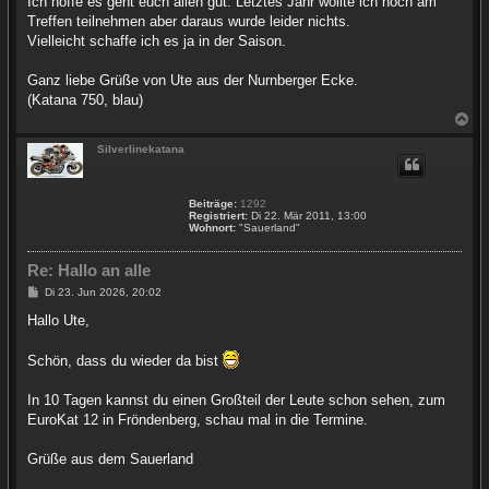
Ich hoffe es geht euch allen gut. Letztes Jahr wollte ich noch am
Treffen teilnehmen aber daraus wurde leider nichts.
Vielleicht schaffe ich es ja in der Saison.
Ganz liebe Grüße von Ute aus der Nurnberger Ecke.
(Katana 750, blau)
N
a
c
Silverlinekatana
h
o
b
Beiträge:
1292
e
Registriert:
Di 22. Mär 2011, 13:00
n
Wohnort:
"Sauerland"
Re: Hallo an alle
B
Di 23. Jun 2026, 20:02
e
i
Hallo Ute,
t
r
a
Schön, dass du wieder da bist
g
In 10 Tagen kannst du einen Großteil der Leute schon sehen, zum
EuroKat 12 in Fröndenberg, schau mal in die Termine.
Grüße aus dem Sauerland