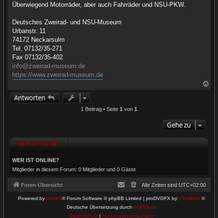
a
Überwiegend Motorräder, aber auch Fahrräder und NSU-PKW.
g
Deutsches Zweirad- und NSU-Museum
Urbanstr. 11
74172 Neckarsulm
Tel. 07132/35-271
Fax 07132/35-402
info@zweirad-museum.de
https://www.zweirad-museum.de
N
a
Antworten
c
h
1 Beitrag • Seite
1
von
1
o
b
Gehe zu
e
n
WER IST ONLINE?
WER IST ONLINE?
Mitglieder in diesem Forum: 0 Mitglieder und 0 Gäste
Foren-Übersicht
Alle Zeiten sind
UTC+02:00
Powered by
phpBB
® Forum Software © phpBB Limited | proDVGFX by:
Prosk8er
©
Deutsche Übersetzung durch
phpBB.de
Datenschutz
|
Nutzungsbedingungen