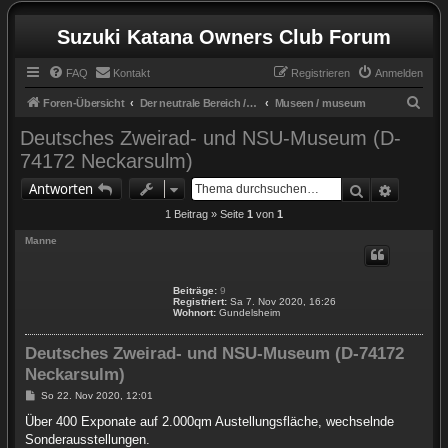
Suzuki Katana Owners Club Forum
FAQ
Kontakt
Registrieren
Anmelden
S
Foren-Übersicht
Der neutrale Bereich / the neutral zone
Museen / museum
u
Deutsches Zweirad- und NSU-Museum (D-
c
74172 Neckarsulm)
h
Suche
Erweite
Antworten
e
1 Beitrag » Seite
1
von
1
Manne
Beiträge:
9
Registriert:
Sa 7. Nov 2020, 16:26
Wohnort:
Gundelsheim
Deutsches Zweirad- und NSU-Museum (D-74172
Neckarsulm)
B
So 22. Nov 2020, 12:01
e
i
Über 400 Exponate auf 2.000qm Austellungsfläche, wechselnde
t
Sonderausstellungen.
r