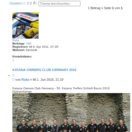
e
S
E
Gesperrt
e
u
r
1 Beitrag » Seite
1
von
1
c
w
h
e
e
i
t
e
r
t
e
S
Ralla
u
Beiträge:
494
c
Registriert:
Mi 6. Apr 2011, 07:30
h
Wohnort:
Detmold
e
Kontaktdaten:
K
o
n
t
KATANA OWNERS CLUB GERMANY 2016
a
Z
k
i
t
B
von
Ralla
»
Mi 1. Jun 2016, 21:19
t
d
e
i
a
i
e
Katana Owners Club Germany - 50. Katana Treffen Schloß Baum 2016
t
r
Dateianhänge
t
e
e
n
r
n
v
a
o
g
n
R
a
l
l
a