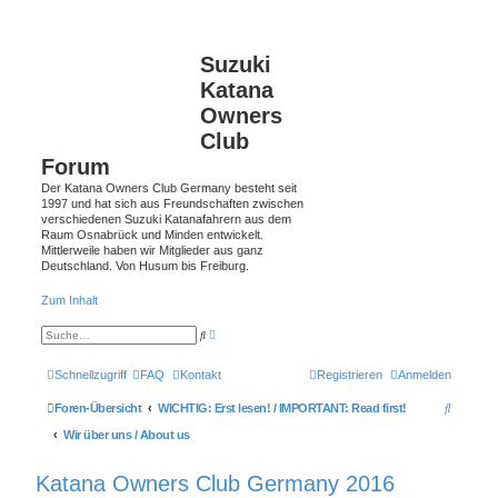
Suzuki
Katana
Owners
Club
Forum
Der Katana Owners Club Germany besteht seit
1997 und hat sich aus Freundschaften zwischen
verschiedenen Suzuki Katanafahrern aus dem
Raum Osnabrück und Minden entwickelt.
Mittlerweile haben wir Mitglieder aus ganz
Deutschland. Von Husum bis Freiburg.
Zum Inhalt
E
S
r
u
w
c
e
h
Schnellzugriff
FAQ
Kontakt
Registrieren
Anmelden
i
e
t
e
S
Foren-Übersicht
WICHTIG: Erst lesen! / IMPORTANT: Read first!
r
t
u
Wir über uns / About us
e
S
c
u
Katana Owners Club Germany 2016
c
h
h