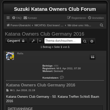
Suzuki Katana Owners Club Forum
FAQ
Kontakt
Registrieren
Anmelden
S
Foren-Übersicht
WICHTIG: Erst lesen! / IMPORTANT: Read first!
Wir über uns / About us
u
Katana Owners Club Germany 2016
c
Suche
Erweitert
Gesperrt
h
1 Beitrag » Seite
1
von
1
e
Ralla
Beiträge:
494
Registriert:
Mi 6. Apr 2011, 07:30
Wohnort:
Detmold
K
Kontaktdaten:
o
n
Katana Owners Club Germany 2016
t
a
k
B
Mi 1. Jun 2016, 21:19
t
e
d
i
Katana Owners Club Germany - 50. Katana Treffen Schloß Baum
a
t
t
2016
r
e
a
n
g
DATEIANHÄNGE
v