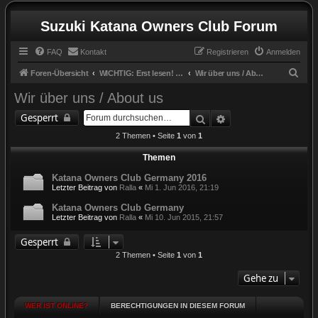
Suzuki Katana Owners Club Forum
FAQ
Kontakt
Registrieren
Anmelden
S
Foren-Übersicht
WICHTIG: Erst lesen! / IMPORTANT: Read first!
Wir über uns / About us
u
Wir über uns / About us
c
Suche
Erweiterte Suche
Gesperrt
h
2 Themen • Seite
1
von
1
e
Themen
Katana Owners Club Germany 2016
Letzter Beitrag von
Ralla
«
Mi 1. Jun 2016, 21:19
Katana Owners Club Germany
Letzter Beitrag von
Ralla
«
Mi 10. Jun 2015, 21:57
Gesperrt
2 Themen • Seite
1
von
1
Gehe zu
WER IST ONLINE?
BERECHTIGUNGEN IN DIESEM FORUM