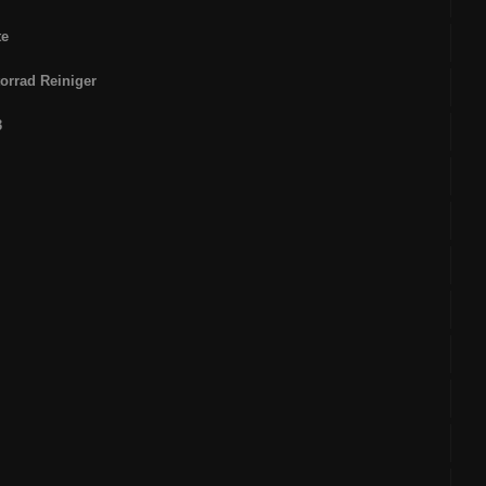
te
orrad Reiniger
3