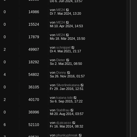
Do 6. Jun 2024, 13:57
von
ME24
0
14986
Di 7. Mai 2024, 13:20
von
ME24
0
15524
Mi 10. Apr 2024, 14:53
von
ME24
0
17879
Mo 18. Mär 2024, 15:50
von
schnippel
2
49907
Di 4. Mai 2021, 21:17
von
Dieter
0
18292
So 2. Mai 2021, 08:50
von
Donny
4
54802
Sa 26. Nov 2016, 01:57
von
Silverlinekatana
0
36105
Fr 29. Jan 2016, 12:51
von
katana tobi
2
40170
So 6. Sep 2015, 17:22
von
Stahlfrau
0
36996
Mi 20. Aug 2014, 03:57
von
dj.picasso
6
52110
Fr 16. Mai 2014, 08:32
von
phunkyphreak