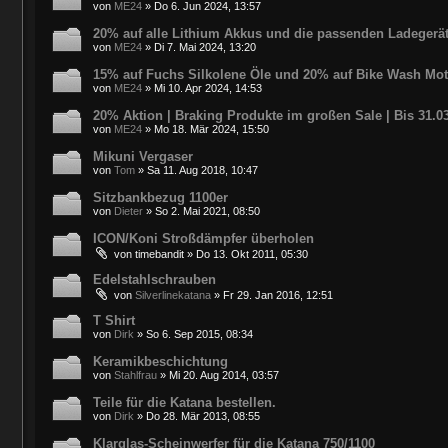
von
ME24
»
Do 6. Jun 2024, 13:57
20% auf alle Lithium Akkus und die passenden Ladegerä
von
ME24
»
Di 7. Mai 2024, 13:20
15% auf Fuchs Silkolene Öle und 20% auf Bike Wash Mot
von
ME24
»
Mi 10. Apr 2024, 14:53
20% Aktion | Braking Produkte im großen Sale | Bis 31.0
von
ME24
»
Mo 18. Mär 2024, 15:50
Mikuni Vergaser
von
Tom
»
Sa 11. Aug 2018, 10:47
Sitzbankbezug 1100er
von
Dieter
»
So 2. Mai 2021, 08:50
ICON/Koni Stroßdämpfer überholen
von
timebandit
»
Do 13. Okt 2011, 05:30
Edelstahlschrauben
von
Silverlinekatana
»
Fr 29. Jan 2016, 12:51
T Shirt
von
Dirk
»
So 6. Sep 2015, 08:34
Keramikbeschichtung
von
Stahlfrau
»
Mi 20. Aug 2014, 03:57
Teile für die Katana bestellen.
von
Dirk
»
Do 28. Mär 2013, 08:55
Klarglas-Scheinwerfer für die Katana 750/1100