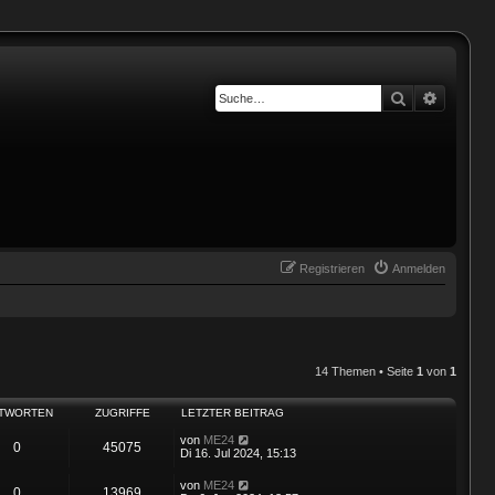
Suche
Erweiter
Registrieren
Anmelden
14 Themen • Seite
1
von
1
TWORTEN
ZUGRIFFE
LETZTER BEITRAG
von
ME24
0
45075
Di 16. Jul 2024, 15:13
von
ME24
0
13969