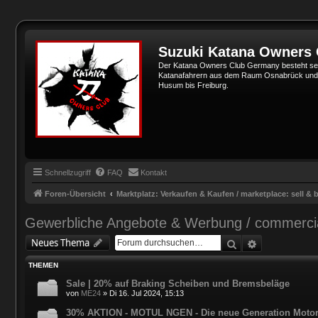
Suzuki Katana Owners
Der Katana Owners Club Germany besteht sei
Katanafahrern aus dem Raum Osnabrück und Min
Husum bis Freiburg.
Schnellzugriff
FAQ
Kontakt
Foren-Übersicht
Marktplatz: Verkaufen & Kaufen / marketplace: sell & 
Gewerbliche Angebote & Werbung / commercial
Suche
Erweiterte 
Neues Thema
THEMEN
Sale | 20% auf Braking Scheiben und Bremsbeläge
von
ME24
»
Di 16. Jul 2024, 15:13
30% AKTION - MOTUL NGEN - Die neue Generation Motoren