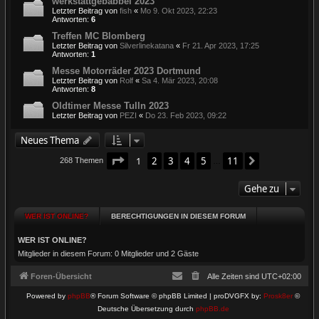
werkstattgebabbel 2023
Letzter Beitrag von
fish
«
Mo 9. Okt 2023, 22:23
Antworten:
6
Treffen MC Blomberg
Letzter Beitrag von
Silverlinekatana
«
Fr 21. Apr 2023, 17:25
Antworten:
1
Messe Motorräder 2023 Dortmund
Letzter Beitrag von
Rolf
«
Sa 4. Mär 2023, 20:08
Antworten:
8
Oldtimer Messe Tulln 2023
Letzter Beitrag von
PEZI
«
Do 23. Feb 2023, 09:22
Neues Thema
Seite
1
von
11
1
2
3
4
5
11
Nächste
268 Themen
…
Gehe zu
WER IST ONLINE?
BERECHTIGUNGEN IN DIESEM FORUM
WER IST ONLINE?
Mitglieder in diesem Forum: 0 Mitglieder und 2 Gäste
Foren-Übersicht
Alle Zeiten sind
UTC+02:00
Powered by
phpBB
® Forum Software © phpBB Limited | proDVGFX by:
Prosk8er
©
Deutsche Übersetzung durch
phpBB.de