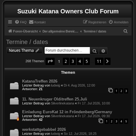
Suzuki Katana Owners Club Forum
FAQ
Kontakt
Registrieren
Anmelden
S
Foren-Übersicht
Der allgemeine Bereich / the general zone
Termine / dates
u
Termine / dates
c
Suche
Erweiterte Suc
Neues Thema
h
Seite
1
von
11
e
1
2
3
4
5
11
Nächste
268 Themen
…
Themen
KatanaTreffen 2026
Letzter Beitrag von
ludwig
«
Di 4. Aug 2026, 12:00
Antworten:
21
1
2
3
11. Neuenkruger Olditreffen 25.Juli
Letzter Beitrag von
Silverlinekatana
«
Fr 17. Jul 2026, 10:00
Einladung EuroKat 12 in Fröndenberg/Germany
Letzter Beitrag von
Silverlinekatana
«
Fr 17. Jul 2026, 09:30
Antworten:
42
1
2
3
4
5
werkstattgebabbel 2026
Letzter Beitrag von
ludwig
«
So 12. Jul 2026, 18:25