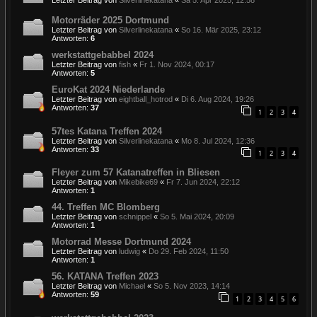
Letzter Beitrag von
Silverlinekatana
«
Sa 5. Apr 2025, 12:58
Motorräder 2025 Dortmund
Letzter Beitrag von
Silverlinekatana
«
So 16. Mär 2025, 23:12
Antworten:
6
werkstattgebabbel 2024
Letzter Beitrag von
fish
«
Fr 1. Nov 2024, 00:17
Antworten:
5
EuroKat 2024 Niederlande
Letzter Beitrag von
eightball_hotrod
«
Di 6. Aug 2024, 19:26
Antworten:
37
1
2
3
4
57tes Katana Treffen 2024
Letzter Beitrag von
Silverlinekatana
«
Mo 8. Jul 2024, 12:36
Antworten:
33
1
2
3
4
Fleyer zum 57 Katanatreffen in Bliesen
Letzter Beitrag von
Mikebike69
«
Fr 7. Jun 2024, 22:12
Antworten:
1
44. Treffen MC Blomberg
Letzter Beitrag von
schnippel
«
So 5. Mai 2024, 20:09
Antworten:
1
Motorrad Messe Dortmund 2024
Letzter Beitrag von
ludwig
«
Do 29. Feb 2024, 11:50
Antworten:
1
56. KATANA Treffen 2023
Letzter Beitrag von
Michael
«
So 5. Nov 2023, 14:14
Antworten:
59
1
2
3
4
5
6