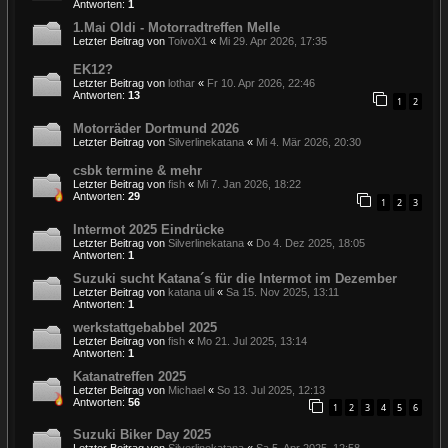
Antworten:
1
1.Mai Oldi - Motorradtreffen Melle
Letzter Beitrag von
ToivoX1
«
Mi 29. Apr 2026, 17:35
EK12?
Letzter Beitrag von
lothar
«
Fr 10. Apr 2026, 22:46
Antworten:
13
1
2
Motorräder Dortmund 2026
Letzter Beitrag von
Silverlinekatana
«
Mi 4. Mär 2026, 20:30
csbk termine & mehr
Letzter Beitrag von
fish
«
Mi 7. Jan 2026, 18:22
Antworten:
29
1
2
3
Intermot 2025 Eindrücke
Letzter Beitrag von
Silverlinekatana
«
Do 4. Dez 2025, 18:05
Antworten:
1
Suzuki sucht Katana´s für die Intermot im Dezember
Letzter Beitrag von
katana uli
«
Sa 15. Nov 2025, 13:11
Antworten:
1
werkstattgebabbel 2025
Letzter Beitrag von
fish
«
Mo 21. Jul 2025, 13:14
Antworten:
1
Katanatreffen 2025
Letzter Beitrag von
Michael
«
So 13. Jul 2025, 12:13
Antworten:
56
1
2
3
4
5
6
Suzuki Biker Day 2025