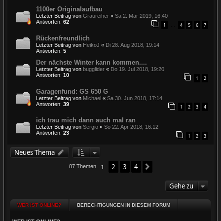
1100er Originalaufbau
Letzter Beitrag von
Graureiher
«
Sa 2. Mär 2019, 16:40
Antworten:
62
1
4
5
6
7
…
Rückenfreundlich
Letzter Beitrag von
HeikoJ
«
Di 28. Aug 2018, 19:14
Antworten:
5
Der nächste Winter kann kommen....
Letzter Beitrag von
bugglider
«
Do 19. Jul 2018, 19:20
Antworten:
10
1
2
Garagenfund: GS 650 G
Letzter Beitrag von
Michael
«
Sa 30. Jun 2018, 17:14
Antworten:
39
1
2
3
4
ich trau mich dann auch mal ran
Letzter Beitrag von
Sergio
«
So 22. Apr 2018, 16:12
Antworten:
23
1
2
3
Neues Thema
1
2
3
4
Nächste
87 Themen
Gehe zu
WER IST ONLINE?
BERECHTIGUNGEN IN DIESEM FORUM