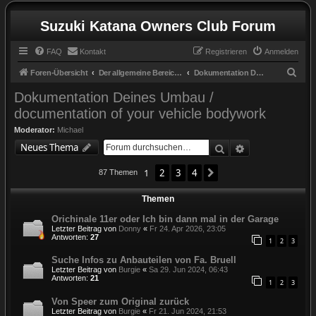
Suzuki Katana Owners Club Forum
FAQ
Kontakt
Registrieren
Anmelden
S
Foren-Übersicht
Der allgemeine Bereich / the general zone
Dokumentation Deines Umbau / documentation of your vehicle bodywork
u
Dokumentation Deines Umbau /
c
documentation of your vehicle bodywork
h
Moderator:
Michael
e
Suche
Erweiterte Suc
Neues Thema
1
2
3
4
Nächste
87 Themen
Themen
Orichinale 11er oder Ich bin dann mal in der Garage
Letzter Beitrag von
Donny
«
Fr 24. Apr 2026, 23:05
Antworten:
27
1
2
3
Suche Infos zu Anbauteilen von Fa. Bruell
Letzter Beitrag von
Burgie
«
Sa 29. Jun 2024, 06:43
Antworten:
21
1
2
3
Von Speer zum Original zurück
Letzter Beitrag von
Burgie
«
Fr 21. Jun 2024, 21:53