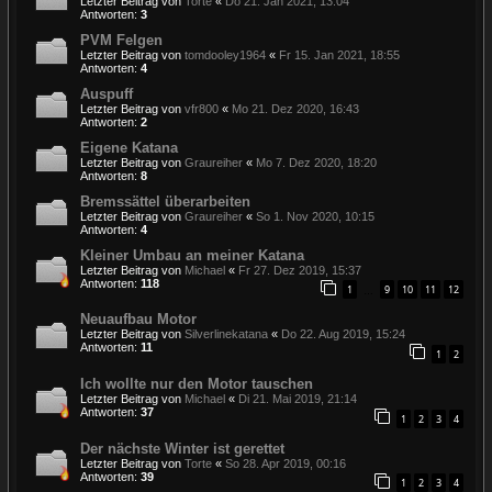
Letzter Beitrag von
Torte
«
Do 21. Jan 2021, 13:04
Antworten:
3
PVM Felgen
Letzter Beitrag von
tomdooley1964
«
Fr 15. Jan 2021, 18:55
Antworten:
4
Auspuff
Letzter Beitrag von
vfr800
«
Mo 21. Dez 2020, 16:43
Antworten:
2
Eigene Katana
Letzter Beitrag von
Graureiher
«
Mo 7. Dez 2020, 18:20
Antworten:
8
Bremssättel überarbeiten
Letzter Beitrag von
Graureiher
«
So 1. Nov 2020, 10:15
Antworten:
4
Kleiner Umbau an meiner Katana
Letzter Beitrag von
Michael
«
Fr 27. Dez 2019, 15:37
Antworten:
118
1
9
10
11
12
…
Neuaufbau Motor
Letzter Beitrag von
Silverlinekatana
«
Do 22. Aug 2019, 15:24
Antworten:
11
1
2
Ich wollte nur den Motor tauschen
Letzter Beitrag von
Michael
«
Di 21. Mai 2019, 21:14
Antworten:
37
1
2
3
4
Der nächste Winter ist gerettet
Letzter Beitrag von
Torte
«
So 28. Apr 2019, 00:16
Antworten:
39
1
2
3
4