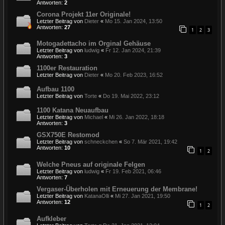
Antworten:
2
Corona Projekt 11er Originale!
Letzter Beitrag von
Dieter
«
Mo 15. Jan 2024, 13:50
Antworten:
27
1
2
3
Motogadettacho im Orginal Gehäuse
Letzter Beitrag von
ludwig
«
Fr 12. Jan 2024, 21:39
Antworten:
3
1100er Restauration
Letzter Beitrag von
Dieter
«
Mo 20. Feb 2023, 16:52
Aufbau 1100
Letzter Beitrag von
Torte
«
Do 19. Mai 2022, 23:12
1100 Katana Neuaufbau
Letzter Beitrag von
Michael
«
Mi 26. Jan 2022, 18:18
Antworten:
3
GSX750E Restomod
Letzter Beitrag von
schneckchen
«
So 7. Mär 2021, 19:42
Antworten:
10
1
2
Welche Pneus auf originale Felgen
Letzter Beitrag von
ludwig
«
Fr 19. Feb 2021, 06:46
Antworten:
7
Vergaser-Überholen mit Erneuerung der Membrane!
Letzter Beitrag von
KatanaOlli
«
Mi 27. Jan 2021, 19:50
Antworten:
12
1
2
Aufkleber