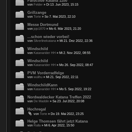
Farbcode Katana 1100
von
Felder
»
Di 13. Jun 2023, 15:15
Grillzange
von
Torte
»
So 7. Mai 2023, 22:10
Messe Dortmund
von
jojo1870
»
Mo 6. Mär 2023, 21:20
...schon wieder vorbei!
von
Silverlinekatana
»
Mi 21. Dez 2022, 22:36
Windschild
von
Katanarider HH
»
Mi 2. Nov 2022, 08:55
Windschild
von
Katanarider HH
»
Mo 26. Sep 2022, 08:47
PVM Vorderradfelge
von
wulihu
»
Mi 21. Sep 2022, 22:11
WindschildKann
von
Katanarider HH
»
Mo 5. Sep 2022, 19:22
Nordwaldecker Katana Treffen 2022
von
De Maddin
»
Sa 23. Jul 2022, 20:08
Hochregal
von
Torte
»
Do 19. Mai 2022, 23:25
Helge Thomsen fährt jetzt Katana
von
Ralla
»
Mi 6. Apr 2022, 15:50