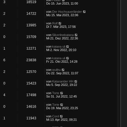
3
18519
Do 15. Jun 2023, 11:00
von
Der Hochsauerländer
2
14722
Mo 15. Mai 2023, 22:06
von
Rolf
2
13985
Di 7. Mär 2023, 17:56
von
Silverlinekatana
0
15709
Mi 21. Dez 2022, 22:36
von
katana uli
1
12271
Mi 2. Nov 2022, 20:10
von
katana uli
6
23838
Fr 21. Okt 2022, 14:28
von
wulihu
2
12570
Do 22. Sep 2022, 11:07
von
Katanarider HH
0
15423
Mo 5. Sep 2022, 19:22
von
Torte
4
17498
So 31. Jul 2022, 12:45
von
Torte
0
14616
Do 19. Mai 2022, 23:25
von
Cord
1
11943
Mi 13. Apr 2022, 09:21