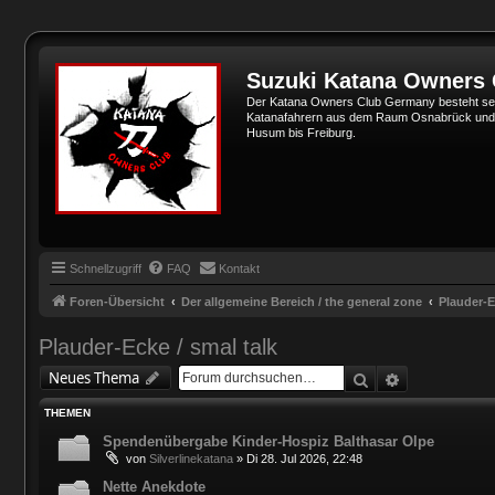
Suzuki Katana Owners
Der Katana Owners Club Germany besteht sei
Katanafahrern aus dem Raum Osnabrück und Min
Husum bis Freiburg.
Schnellzugriff
FAQ
Kontakt
Foren-Übersicht
Der allgemeine Bereich / the general zone
Plauder-E
Plauder-Ecke / smal talk
Suche
Erweiterte 
Neues Thema
THEMEN
Spendenübergabe Kinder-Hospiz Balthasar Olpe
von
Silverlinekatana
»
Di 28. Jul 2026, 22:48
Nette Anekdote