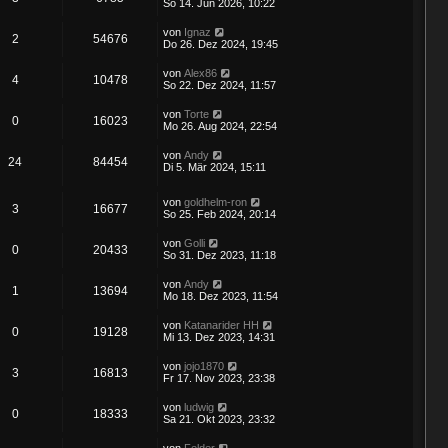
So 14. Jun 2026, 10:22
von
Ignaz
2
54676
Do 26. Dez 2024, 19:45
von
Alex86
4
10478
So 22. Dez 2024, 11:57
von
Torte
0
16023
Mo 26. Aug 2024, 22:54
von
Andy
24
84454
Di 5. Mär 2024, 15:11
von
goldhelm-ron
3
16677
So 25. Feb 2024, 20:14
von
Golli
0
20433
So 31. Dez 2023, 11:18
von
Andy
1
13694
Mo 18. Dez 2023, 11:54
von
Katanarider HH
0
19128
Mi 13. Dez 2023, 14:31
von
jojo1870
3
16813
Fr 17. Nov 2023, 23:38
von
ludwig
0
18333
Sa 21. Okt 2023, 23:32
von
Felder