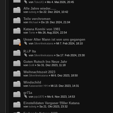
von
ToivoX1
»
Mo 4. Mai 2026, 20:45
Alle Jahre wieder......
von
ludwig
»
So 22. Dez 2024, 10:42
Teile verchromen
von
Michael
»
Do 19. Dez 2024, 21:04
Katana Kombi von 1981
von
Torte
»
Mo 26. Aug 2024, 22:54
Unser Alter Mann ist von uns gegangen
von
Silverlinekatana
»
Mi 7. Feb 2024, 18:10
R.i.P Ita
von
Silverlinekatana
»
Sa 17. Feb 2024, 23:30
Guten Rutsch Ins Neue Jahr
von
Golli
»
So 31. Dez 2023, 11:18
Weihnachtszeit 2023
von
Silverlinekatana
»
Mi 6. Dez 2023, 18:50
Windschild
von
Katanarider HH
»
Mi 13. Dez 2023, 14:31
gr71a
von
jojo1870
»
Mo 6. Nov 2023, 14:53
Einstelldaten Vergaser 550er Katana
von
ludwig
»
Sa 21. Okt 2023, 23:32