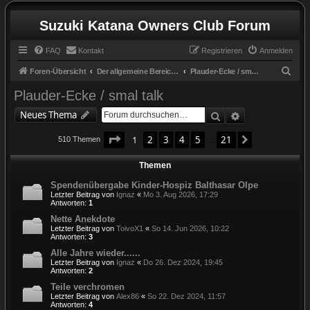
Suzuki Katana Owners Club Forum
FAQ
Kontakt
Registrieren
Anmelden
S
Foren-Übersicht
Der allgemeine Bereich / the general zone
Plauder-Ecke / smal talk
u
Plauder-Ecke / smal talk
c
Suche
Erweiterte Suc
Neues Thema
h
Seite
1
von
21
e
1
2
3
4
5
21
Nächste
510 Themen
…
Themen
Spendenübergabe Kinder-Hospiz Balthasar Olpe
Letzter Beitrag von
Ignaz
«
Mo 3. Aug 2026, 17:29
Antworten:
1
Nette Anekdote
Letzter Beitrag von
ToivoX1
«
So 14. Jun 2026, 10:22
Antworten:
3
Alle Jahre wieder......
Letzter Beitrag von
Ignaz
«
Do 26. Dez 2024, 19:45
Antworten:
2
Teile verchromen
Letzter Beitrag von
Alex86
«
So 22. Dez 2024, 11:57
Antworten:
4