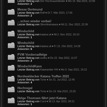
Letzter Beitrag von
Der Hochsauerländer
«
Mo 15. Mai 2023, 22:06
Antworten:
2
Messe Dortmund
Letzter Beitrag von
Rolf
«
Di 7. Mär 2023, 17:56
Antworten:
2
...schon wieder vorbei!
Letzter Beitrag von
Silverlinekatana
«
Mi 21. Dez 2022, 22:36
Windschild
Letzter Beitrag von
katana uli
«
Mi 2. Nov 2022, 20:10
Antworten:
1
Windschild
Letzter Beitrag von
katana uli
«
Fr 21. Okt 2022, 14:28
Antworten:
6
PVM Vorderradfelge
Letzter Beitrag von
wulihu
«
Do 22. Sep 2022, 11:07
Antworten:
2
WindschildKann
Letzter Beitrag von
Katanarider HH
«
Mo 5. Sep 2022, 19:22
Nordwaldecker Katana Treffen 2022
Letzter Beitrag von
Torte
«
So 31. Jul 2022, 12:45
Antworten:
4
Hochregal
Letzter Beitrag von
Torte
«
Do 19. Mai 2022, 23:25
Helge Thomsen fährt jetzt Katana
Letzter Beitrag von
Cord
«
Mi 13. Apr 2022, 09:21
Antworten:
1