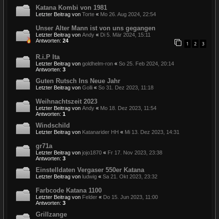
Katana Kombi von 1981
Letzter Beitrag von
Torte
«
Mo 26. Aug 2024, 22:54
Unser Alter Mann ist von uns gegangen
Letzter Beitrag von
Andy
«
Di 5. Mär 2024, 15:11
Antworten:
24
1
2
3
R.i.P Ita
Letzter Beitrag von
goldhelm-ron
«
So 25. Feb 2024, 20:14
Antworten:
3
Guten Rutsch Ins Neue Jahr
Letzter Beitrag von
Golli
«
So 31. Dez 2023, 11:18
Weihnachtszeit 2023
Letzter Beitrag von
Andy
«
Mo 18. Dez 2023, 11:54
Antworten:
1
Windschild
Letzter Beitrag von
Katanarider HH
«
Mi 13. Dez 2023, 14:31
gr71a
Letzter Beitrag von
jojo1870
«
Fr 17. Nov 2023, 23:38
Antworten:
3
Einstelldaten Vergaser 550er Katana
Letzter Beitrag von
ludwig
«
Sa 21. Okt 2023, 23:32
Farbcode Katana 1100
Letzter Beitrag von
Felder
«
Do 15. Jun 2023, 11:00
Antworten:
3
Grillzange