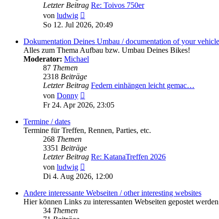
Letzter Beitrag
Re: Toivos 750er
Neuester
von
ludwig
Beitrag
So 12. Jul 2026, 20:49
Dokumentation Deines Umbau / documentation of your vehicl
Alles zum Thema Aufbau bzw. Umbau Deines Bikes!
Moderator:
Michael
87
Themen
2318
Beiträge
Letzter Beitrag
Federn einhängen leicht gemac…
Neuester
von
Donny
Beitrag
Fr 24. Apr 2026, 23:05
Termine / dates
Termine für Treffen, Rennen, Parties, etc.
268
Themen
3351
Beiträge
Letzter Beitrag
Re: KatanaTreffen 2026
Neuester
von
ludwig
Beitrag
Di 4. Aug 2026, 12:00
Andere interessante Webseiten / other interesting websites
Hier können Links zu interessanten Webseiten gepostet werden!
34
Themen