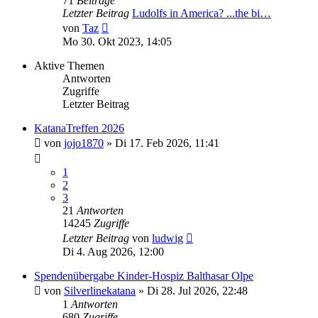
71
Beiträge
Letzter Beitrag
Ludolfs in America? ...the bi…
Neuester
von
Taz
Beitrag
Mo 30. Okt 2023, 14:05
Aktive Themen
Antworten
Zugriffe
Letzter Beitrag
KatanaTreffen 2026
von
jojo1870
»
Di 17. Feb 2026, 11:41
1
2
3
21
Antworten
14245
Zugriffe
Letzter Beitrag
von
ludwig
Di 4. Aug 2026, 12:00
Spendenübergabe Kinder-Hospiz Balthasar Olpe
von
Silverlinekatana
»
Di 28. Jul 2026, 22:48
1
Antworten
680
Zugriffe