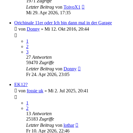
1971
Zugriffe
Letzter Beitrag
von
ToivoX1
Mi 29. Apr 2026, 17:35
Orichinale 11er oder Ich bin dann mal in der Garage
von
Donny
»
Mi 12. Okt 2016, 20:44
1
2
3
27
Antworten
59470
Zugriffe
Letzter Beitrag
von
Donny
Fr 24. Apr 2026, 23:05
EK12?
von
fossie uk
»
Mi 2. Jul 2025, 20:41
1
2
13
Antworten
25183
Zugriffe
Letzter Beitrag
von
lothar
Fr 10. Apr 2026, 22:46