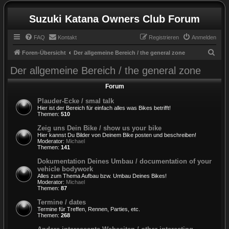
Suzuki Katana Owners Club Forum
FAQ
Kontakt
Registrieren
Anmelden
S
Foren-Übersicht
Der allgemeine Bereich / the general zone
u
Der allgemeine Bereich / the general zone
c
Forum
h
Plauder-Ecke / smal talk
e
Hier ist der Bereich für einfach alles was Bikes betrifft!
Themen:
510
Zeig uns Dein Bike / show us your bike
Hier kannst Du Bilder von Deinem Bike posten und beschreiben!
Moderator:
Michael
Themen:
141
Dokumentation Deines Umbau / documentation of your
vehicle bodywork
Alles zum Thema Aufbau bzw. Umbau Deines Bikes!
Moderator:
Michael
Themen:
87
Termine / dates
Termine für Treffen, Rennen, Parties, etc.
Themen:
268