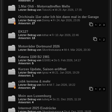
Antworten:
3
1.Mai Oldi - Motorradtreffen Melle
Letzter Beitrag von
ToivoX1
«
Mi 29. Apr 2026, 17:35
Orichinale 11er oder Ich bin dann mal in der Garage
Letzter Beitrag von
Donny
«
Fr 24. Apr 2026, 23:05
Antworten:
27
1
2
3
EK12?
Letzter Beitrag von
lothar
«
Fr 10. Apr 2026, 22:46
Antworten:
13
1
2
Motorräder Dortmund 2026
Letzter Beitrag von
Silverlinekatana
«
Mi 4. Mär 2026, 20:30
Katana 1100 BJ 1981
Letzter Beitrag von
GSX81
«
Do 5. Feb 2026, 14:17
Antworten:
5
Kurzes Update, Saison eröffnet
Letzter Beitrag von
Ignaz
«
Mi 21. Jan 2026, 19:29
Antworten:
1
csbk termine & mehr
Letzter Beitrag von
fish
«
Mi 7. Jan 2026, 18:22
Antworten:
29
1
2
3
Moin aus Luxemburg
Letzter Beitrag von
ludwig
«
So 21. Dez 2025, 11:18
Antworten:
4
Intermot 2025 Eindrücke
Letzter Beitrag von
Silverlinekatana
«
Do 4. Dez 2025, 18:05