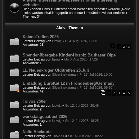
Andere interessante Webseiten / other interesting
websites
Hier können Links zu interessanten Webseiten gepostet werden! (Neue
Links werden inhaltlich geprüft und unter Umständen wieder entfernt!)
Themen:
34
Aktive Themen
KatanaTreffen 2026
Letzter Beitrag von
ludwig
«
Di 4. Aug 2026, 12:00
Antworten:
21
1
2
3
Spendenübergabe Kinder-Hospiz Balthasar Olpe
Letzter Beitrag von
Ignaz
«
Mo 3. Aug 2026, 17:29
Antworten:
1
11. Neuenkruger Olditreffen 25.Juli
Letzter Beitrag von
Silverlinekatana
«
Fr 17. Jul 2026, 10:00
Einladung EuroKat 12 in Fröndenberg/Germany
Letzter Beitrag von
Silverlinekatana
«
Fr 17. Jul 2026, 09:30
Antworten:
42
1
2
3
4
5
Toivos 750er
Letzter Beitrag von
ludwig
«
So 12. Jul 2026, 20:49
Antworten:
2
werkstattgebabbel 2026
Letzter Beitrag von
ludwig
«
So 12. Jul 2026, 18:25
Antworten:
1
Nette Anekdote
Letzter Beitrag von
ToivoX1
«
So 14. Jun 2026, 10:22