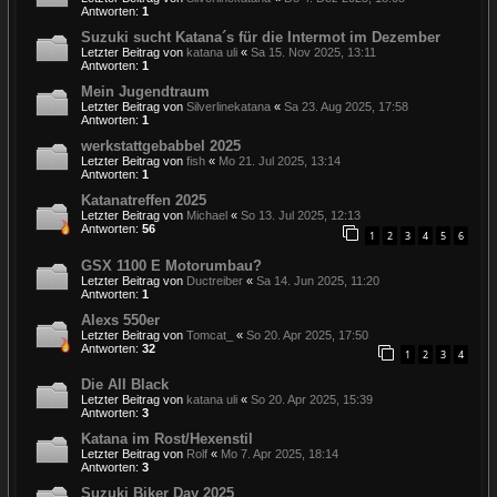
Antworten:
1
Suzuki sucht Katana´s für die Intermot im Dezember
Letzter Beitrag von
katana uli
«
Sa 15. Nov 2025, 13:11
Antworten:
1
Mein Jugendtraum
Letzter Beitrag von
Silverlinekatana
«
Sa 23. Aug 2025, 17:58
Antworten:
1
werkstattgebabbel 2025
Letzter Beitrag von
fish
«
Mo 21. Jul 2025, 13:14
Antworten:
1
Katanatreffen 2025
Letzter Beitrag von
Michael
«
So 13. Jul 2025, 12:13
Antworten:
56
1
2
3
4
5
6
GSX 1100 E Motorumbau?
Letzter Beitrag von
Ductreiber
«
Sa 14. Jun 2025, 11:20
Antworten:
1
Alexs 550er
Letzter Beitrag von
Tomcat_
«
So 20. Apr 2025, 17:50
Antworten:
32
1
2
3
4
Die All Black
Letzter Beitrag von
katana uli
«
So 20. Apr 2025, 15:39
Antworten:
3
Katana im Rost/Hexenstil
Letzter Beitrag von
Rolf
«
Mo 7. Apr 2025, 18:14
Antworten:
3
Suzuki Biker Day 2025