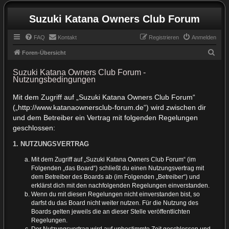
Suzuki Katana Owners Club Forum
FAQ
Kontakt
Registrieren
Anmelden
S
Foren-Übersicht
u
Suzuki Katana Owners Club Forum -
c
Nutzungsbedingungen
h
Mit dem Zugriff auf „Suzuki Katana Owners Club Forum“
e
(„http://www.katanaownersclub-forum.de“) wird zwischen dir
und dem Betreiber ein Vertrag mit folgenden Regelungen
geschlossen:
1. NUTZUNGSVERTRAG
Mit dem Zugriff auf „Suzuki Katana Owners Club Forum“ (im
Folgenden „das Board“) schließt du einen Nutzungsvertrag mit
dem Betreiber des Boards ab (im Folgenden „Betreiber“) und
erklärst dich mit den nachfolgenden Regelungen einverstanden.
Wenn du mit diesen Regelungen nicht einverstanden bist, so
darfst du das Board nicht weiter nutzen. Für die Nutzung des
Boards gelten jeweils die an dieser Stelle veröffentlichten
Regelungen.
Der Nutzungsvertrag wird auf unbestimmte Zeit geschlossen und