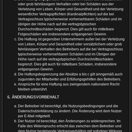
oder grob fahrlässigem Verhalten oder bei Schäden aus der
Verletzung von Leben, Körper und Gesundheit und der Verletzung
wesentlicher Vertragspflichten (Kardinalpflichten) auf die bei
Vertragsschluss typischerweise vorhersehbaren Schäden und im
übrigen der Höhe nach auf die vertragstypischen
Durchschnittsschäden begrenzt. Dies gilt auch für mittelbare
Folgeschäden wie insbesondere entgangenen Gewinn.
Die Haftung ist gegenüber Unternehmern außer bei der Verletzung
von Leben, Körper und Gesundheit oder vorsätzlichem oder grob
fahrlässigem Verhalten des Betreibers auf die bei Vertragsschluss
typischerweise vorhersehbaren Schäden und im Übrigen der
Höhe nach auf die vertragstypischen Durchschnittsschäden
begrenzt. Dies gilt auch für mittelbare Schäden, insbesondere
entgangenen Gewinn.
Die Haftungsbegrenzung der Absätze a bis c gilt sinngemäß auch
zugunsten der Mitarbeiter und Erfüllungsgehilfen des Betreibers.
Ansprüche für eine Haftung aus zwingendem nationalem Recht
bleiben unberührt.
6. ÄNDERUNGSVORBEHALT
Der Betreiber ist berechtigt, die Nutzungsbedingungen und die
Datenschutzerklärung zu ändern. Die Änderung wird dem Nutzer
per E-Mail mitgeteilt.
Der Nutzer ist berechtigt, den Änderungen zu widersprechen. Im
Falle des Widerspruchs erlischt das zwischen dem Betreiber und
dem Nutzer bestehende Vertragsverhältnis mit sofortiger Wirkung.