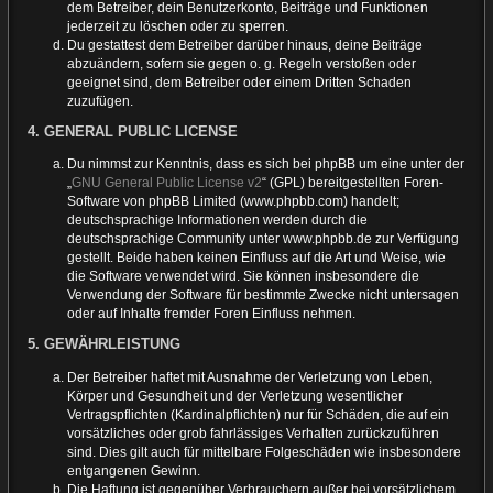
dem Betreiber, dein Benutzerkonto, Beiträge und Funktionen
jederzeit zu löschen oder zu sperren.
Du gestattest dem Betreiber darüber hinaus, deine Beiträge
abzuändern, sofern sie gegen o. g. Regeln verstoßen oder
geeignet sind, dem Betreiber oder einem Dritten Schaden
zuzufügen.
4. GENERAL PUBLIC LICENSE
Du nimmst zur Kenntnis, dass es sich bei phpBB um eine unter der
„
GNU General Public License v2
“ (GPL) bereitgestellten Foren-
Software von phpBB Limited (www.phpbb.com) handelt;
deutschsprachige Informationen werden durch die
deutschsprachige Community unter www.phpbb.de zur Verfügung
gestellt. Beide haben keinen Einfluss auf die Art und Weise, wie
die Software verwendet wird. Sie können insbesondere die
Verwendung der Software für bestimmte Zwecke nicht untersagen
oder auf Inhalte fremder Foren Einfluss nehmen.
5. GEWÄHRLEISTUNG
Der Betreiber haftet mit Ausnahme der Verletzung von Leben,
Körper und Gesundheit und der Verletzung wesentlicher
Vertragspflichten (Kardinalpflichten) nur für Schäden, die auf ein
vorsätzliches oder grob fahrlässiges Verhalten zurückzuführen
sind. Dies gilt auch für mittelbare Folgeschäden wie insbesondere
entgangenen Gewinn.
Die Haftung ist gegenüber Verbrauchern außer bei vorsätzlichem