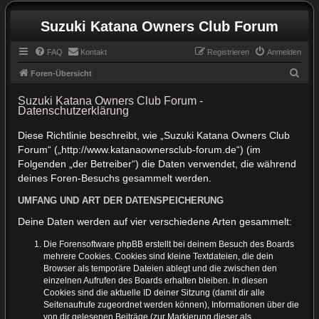
Suzuki Katana Owners Club Forum
FAQ
Kontakt
Registrieren
Anmelden
S
Foren-Übersicht
u
Suzuki Katana Owners Club Forum -
c
Datenschutzerklärung
h
Diese Richtlinie beschreibt, wie „Suzuki Katana Owners Club
e
Forum“ („http://www.katanaownersclub-forum.de“) (im
Folgenden „der Betreiber“) die Daten verwendet, die während
deines Foren-Besuchs gesammelt werden.
UMFANG UND ART DER DATENSPEICHERUNG
Deine Daten werden auf vier verschiedene Arten gesammelt:
Die Forensoftware phpBB erstellt bei deinem Besuch des Boards
mehrere Cookies. Cookies sind kleine Textdateien, die dein
Browser als temporäre Dateien ablegt und die zwischen den
einzelnen Aufrufen des Boards erhalten bleiben. In diesen
Cookies sind die aktuelle ID deiner Sitzung (damit dir alle
Seitenaufrufe zugeordnet werden können), Informationen über die
von dir gelesenen Beiträge (zur Markierung dieser als