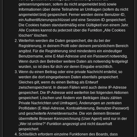
gelesen/ungelesen; sofern du nicht angemeldet bist) sowie
Informationen über deine Teilnahme an Umfragen (sofern du nicht
angemeldet bist) gespeichert. Ferner werden deine Benutzer-ID,
ein Authentifizierungsschlüssel und eine Session-ID gespeichert.
Die Cookies haben standardmäßig eine Gültigkeit von einem Jahr.
Alle Cookies kannst du jederzeit über die Funktion „Alle Cookies
löschen“ löschen.
Weiterhin werden die Daten gespeichert, die du bei der
Registrierung, in deinem Profil oder deinem persönlichem Bereich
angibst. Für die Registrierung sind mindestens ein eindeutiger
Benutzername, eine E-Mail-Adresse und ein Passwort notwendig.
Wenn durch den Betreiber weitere Daten als notwendig festgelegt
wurden, so ist dies für dich vor deren Eingabe ersichtlich.
Wenn du einen Beitrag oder eine private Nachricht erstellst, so
werden die dort eingegebenen Daten ebenfalls gespeichert.
Gleiches gilt, wenn du einen Beitrag als Entwurf
zwischenspeicherst. In diesen Fällen wird auch deine IP-Adresse
gespeichert. Die IP-Adresse wird weiterhin bei folgenden Aktionen
gespeichert: Löschen und Ändern von Beiträgen (dazu zählen
Private Nachrichten und Umfragen), Änderungen an zentralen
Profildaten (E-Mail-Adresse, Kontoaktivierung, Benutzer-Passwort)
und gescheiterte Anmeldeversuche. Die von deinem Browser
übermittelte Browser-Kennzeichnung (User Agent) wird nur in der
„Wer ist online?“-Funktion angezeigt und nicht dauerhaft
gespeichert.
Schließlich erfordern einzelne Funktionen des Boards, dass