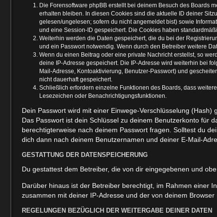
Die Forensoftware phpBB erstellt bei deinem Besuch des Boards me
erhalten bleiben. In diesen Cookies sind die aktuelle ID deiner Sit
gelesen/ungelesen; sofern du nicht angemeldet bist) sowie Informa
und eine Session-ID gespeichert. Die Cookies haben standardmäßig e
Weiterhin werden die Daten gespeichert, die du bei der Registrier
und ein Passwort notwendig. Wenn durch den Betreiber weitere Daten
Wenn du einen Beitrag oder eine private Nachricht erstellst, so we
deine IP-Adresse gespeichert. Die IP-Adresse wird weiterhin bei f
Mail-Adresse, Kontoaktivierung, Benutzer-Passwort) und gescheite
nicht dauerhaft gespeichert.
Schließlich erfordern einzelne Funktionen des Boards, dass weiter
Lesezeichen oder Benachrichtigungsfunktionen.
Dein Passwort wird mit einer Einwege-Verschlüsselung (Hash) ge
Das Passwort ist dein Schlüssel zu deinem Benutzerkonto für da
berechtigterweise nach deinem Passwort fragen. Solltest du d
dich dann nach deinem Benutzernamen und deiner E-Mail-Adres
GESTATTUNG DER DATENSPEICHERUNG
Du gestattest dem Betreiber, die von dir eingegebenen und obe
Darüber hinaus ist der Betreiber berechtigt, im Rahmen einer 
zusammen mit deiner IP-Adresse und der von deinem Browser üb
REGELUNGEN BEZÜGLICH DER WEITERGABE DEINER DATEN