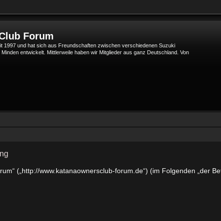
 Club Forum
t 1997 und hat sich aus Freundschaften zwischen verschiedenen Suzuki
den entwickelt. Mittlerweile haben wir Mitglieder aus ganz Deutschland. Von
ung
orum“ („http://www.katanaownersclub-forum.de“) (im Folgenden „der Be