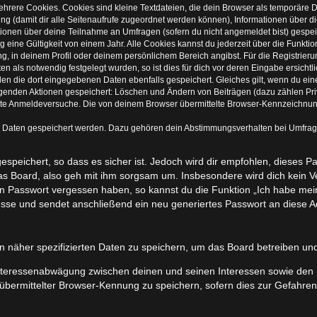
hrere Cookies. Cookies sind kleine Textdateien, die dein Browser als temporäre 
zung (damit dir alle Seitenaufrufe zugeordnet werden können), Informationen über d
tionen über deine Teilnahme an Umfragen (sofern du nicht angemeldet bist) gespeic
ine Gültigkeit von einem Jahr. Alle Cookies kannst du jederzeit über die Funktio
ung, in deinem Profil oder deinem persönlichem Bereich angibst. Für die Registrie
 als notwendig festgelegt wurden, so ist dies für dich vor deren Eingabe ersichtli
rden die dort eingegebenen Daten ebenfalls gespeichert. Gleiches gilt, wenn du ein
olgenden Aktionen gespeichert: Löschen und Ändern von Beiträgen (dazu zählen Pr
rte Anmeldeversuche. Die von deinem Browser übermittelte Browser-Kennzeichnung (
e Daten gespeichert werden. Dazu gehören dein Abstimmungsverhalten bei Umfragen
speichert, so dass es sicher ist. Jedoch wird dir empfohlen, dieses P
s Board, also geh mit ihm sorgsam um. Insbesondere wird dich kein Ver
ein Passwort vergessen haben, so kannst du die Funktion „Ich habe me
se und sendet anschließend ein neu generiertes Passwort an diese Ad
n näher spezifizierten Daten zu speichern, um das Board betreiben un
Interessenabwägung zwischen deinen und seinen Interessen sowie den In
ermittelter Browser-Kennung zu speichern, sofern dies zur Gefahrenab