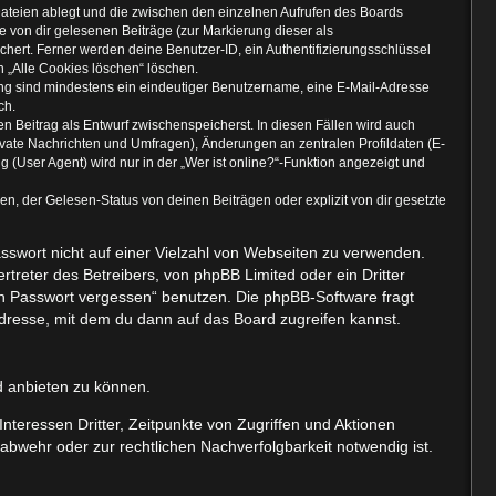
Dateien ablegt und die zwischen den einzelnen Aufrufen des Boards
ie von dir gelesenen Beiträge (zur Markierung dieser als
hert. Ferner werden deine Benutzer-ID, ein Authentifizierungsschlüssel
n „Alle Cookies löschen“ löschen.
rung sind mindestens ein eindeutiger Benutzername, eine E-Mail-Adresse
ch.
en Beitrag als Entwurf zwischenspeicherst. In diesen Fällen wird auch
ivate Nachrichten und Umfragen), Änderungen an zentralen Profildaten (E-
User Agent) wird nur in der „Wer ist online?“-Funktion angezeigt und
, der Gelesen-Status von deinen Beiträgen oder explizit von dir gesetzte
asswort nicht auf einer Vielzahl von Webseiten zu verwenden.
treter des Betreibers, von phpBB Limited oder ein Dritter
in Passwort vergessen“ benutzen. Die phpBB-Software fragt
resse, mit dem du dann auf das Board zugreifen kannst.
d anbieten zu können.
teressen Dritter, Zeitpunkte von Zugriffen und Aktionen
wehr oder zur rechtlichen Nachverfolgbarkeit notwendig ist.