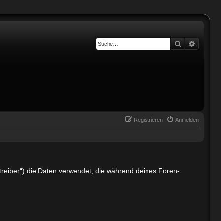
Suche
Erweiter
Registrieren
Anmelden
treiber“) die Daten verwendet, die während deines Foren-