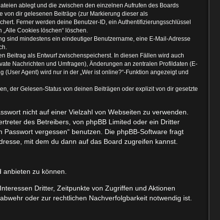
Dateien ablegt und die zwischen den einzelnen Aufrufen des Boards
ie von dir gelesenen Beiträge (zur Markierung dieser als
hert. Ferner werden deine Benutzer-ID, ein Authentifizierungsschlüssel
n „Alle Cookies löschen“ löschen.
rung sind mindestens ein eindeutiger Benutzername, eine E-Mail-Adresse
ch.
en Beitrag als Entwurf zwischenspeicherst. In diesen Fällen wird auch
ivate Nachrichten und Umfragen), Änderungen an zentralen Profildaten (E-
User Agent) wird nur in der „Wer ist online?“-Funktion angezeigt und
, der Gelesen-Status von deinen Beiträgen oder explizit von dir gesetzte
asswort nicht auf einer Vielzahl von Webseiten zu verwenden.
treter des Betreibers, von phpBB Limited oder ein Dritter
in Passwort vergessen“ benutzen. Die phpBB-Software fragt
resse, mit dem du dann auf das Board zugreifen kannst.
d anbieten zu können.
teressen Dritter, Zeitpunkte von Zugriffen und Aktionen
wehr oder zur rechtlichen Nachverfolgbarkeit notwendig ist.