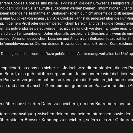
hrere Cookies. Cookies sind kleine Textdateien, die dein Browser als temporäre 
zung (damit dir alle Seitenaufrufe zugeordnet werden können), Informationen über d
tionen über deine Teilnahme an Umfragen (sofern du nicht angemeldet bist) gespeic
ine Gültigkeit von einem Jahr. Alle Cookies kannst du jederzeit über die Funktio
ung, in deinem Profil oder deinem persönlichem Bereich angibst. Für die Registrie
 als notwendig festgelegt wurden, so ist dies für dich vor deren Eingabe ersichtli
rden die dort eingegebenen Daten ebenfalls gespeichert. Gleiches gilt, wenn du ein
olgenden Aktionen gespeichert: Löschen und Ändern von Beiträgen (dazu zählen Pr
rte Anmeldeversuche. Die von deinem Browser übermittelte Browser-Kennzeichnung (
e Daten gespeichert werden. Dazu gehören dein Abstimmungsverhalten bei Umfragen
speichert, so dass es sicher ist. Jedoch wird dir empfohlen, dieses P
s Board, also geh mit ihm sorgsam um. Insbesondere wird dich kein Ver
ein Passwort vergessen haben, so kannst du die Funktion „Ich habe me
se und sendet anschließend ein neu generiertes Passwort an diese Ad
n näher spezifizierten Daten zu speichern, um das Board betreiben un
Interessenabwägung zwischen deinen und seinen Interessen sowie den In
ermittelter Browser-Kennung zu speichern, sofern dies zur Gefahrenab