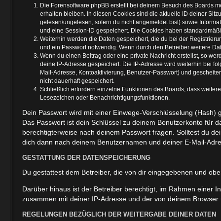
Die Forensoftware phpBB erstellt bei deinem Besuch des Boards me
erhalten bleiben. In diesen Cookies sind die aktuelle ID deiner Sit
gelesen/ungelesen; sofern du nicht angemeldet bist) sowie Informa
und eine Session-ID gespeichert. Die Cookies haben standardmäßig e
Weiterhin werden die Daten gespeichert, die du bei der Registrier
und ein Passwort notwendig. Wenn durch den Betreiber weitere Daten
Wenn du einen Beitrag oder eine private Nachricht erstellst, so we
deine IP-Adresse gespeichert. Die IP-Adresse wird weiterhin bei f
Mail-Adresse, Kontoaktivierung, Benutzer-Passwort) und gescheite
nicht dauerhaft gespeichert.
Schließlich erfordern einzelne Funktionen des Boards, dass weiter
Lesezeichen oder Benachrichtigungsfunktionen.
Dein Passwort wird mit einer Einwege-Verschlüsselung (Hash) ge
Das Passwort ist dein Schlüssel zu deinem Benutzerkonto für da
berechtigterweise nach deinem Passwort fragen. Solltest du d
dich dann nach deinem Benutzernamen und deiner E-Mail-Adres
GESTATTUNG DER DATENSPEICHERUNG
Du gestattest dem Betreiber, die von dir eingegebenen und obe
Darüber hinaus ist der Betreiber berechtigt, im Rahmen einer 
zusammen mit deiner IP-Adresse und der von deinem Browser üb
REGELUNGEN BEZÜGLICH DER WEITERGABE DEINER DATEN