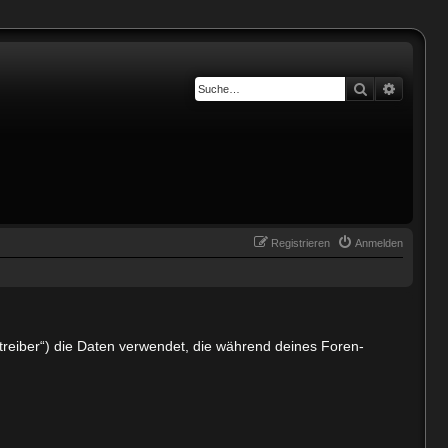
Suche
Erweiter
Registrieren
Anmelden
treiber“) die Daten verwendet, die während deines Foren-