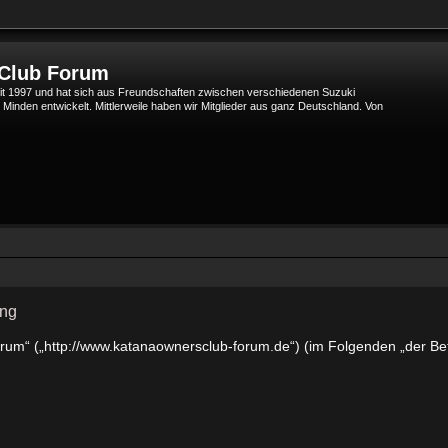
 Club Forum
t 1997 und hat sich aus Freundschaften zwischen verschiedenen Suzuki
den entwickelt. Mittlerweile haben wir Mitglieder aus ganz Deutschland. Von
ung
orum“ („http://www.katanaownersclub-forum.de“) (im Folgenden „der Be