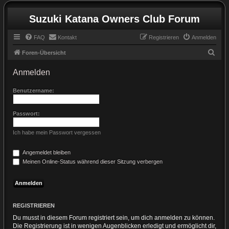
Suzuki Katana Owners Club Forum
FAQ
Kontakt
Registrieren
Anmelden
S
Foren-Übersicht
u
Anmelden
c
h
Benutzername:
e
Passwort:
Ich habe mein Passwort vergessen
Angemeldet bleiben
Meinen Online-Status während dieser Sitzung verbergen
REGISTRIEREN
Du musst in diesem Forum registriert sein, um dich anmelden zu können.
Die Registrierung ist in wenigen Augenblicken erledigt und ermöglicht dir,