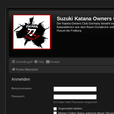
Suzuki Katana Owners
Der Katana Owners Club Germany besteht sei
Katanafahrern aus dem Raum Osnabrück und Min
Husum bis Freiburg.
Schnellzugriff
FAQ
Kontakt
Foren-Übersicht
Anmelden
Benutzername:
Passwort:
Ich habe mein Passwort vergessen
Angemeldet bleiben
Meinen Online-Status während dieser Sitzun