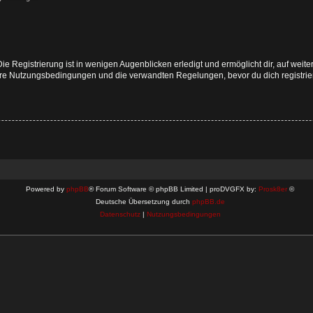
e Registrierung ist in wenigen Augenblicken erledigt und ermöglicht dir, auf weite
e Nutzungsbedingungen und die verwandten Regelungen, bevor du dich registriers
Powered by
phpBB
® Forum Software © phpBB Limited | proDVGFX by:
Prosk8er
©
Deutsche Übersetzung durch
phpBB.de
Datenschutz
|
Nutzungsbedingungen