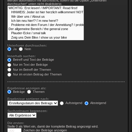
werden automatisch mit durchsucht, sofern du die Option „Unterforen
durchsuchen“ unten nicht deaktivierst.
Unterforen durchsuchen:
Ja
Nein
Innerhalb suchen:
Betreff und Text der Beiträge
Nur im Text der Beiträge
Nur im Betreff der Themen
Nur im ersten Beitrag der Themen
Ergebnisse anzeigen als:
Beiträge
Themen
Ergebnisse sortieren nach:
Aufsteigend
Absteigend
Suchzeitraum begrenzen:
Die ersten:
Stelle 0 als Wert ein, damit der komplette Beitrag angezeigt wird.
Zeichen der Beiträge anzeigen