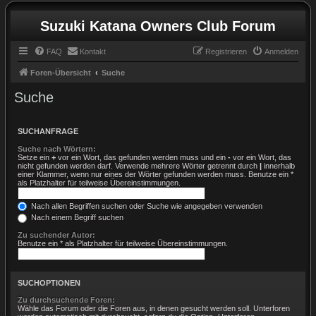
Suzuki Katana Owners Club Forum
FAQ
Kontakt
Registrieren
Anmelden
Foren-Übersicht
Suche
Suche
SUCHANFRAGE
Suche nach Wörtern:
Setze ein
+
vor ein Wort, das gefunden werden muss und ein
-
vor ein Wort, das
nicht gefunden werden darf. Verwende mehrere Wörter getrennt durch
|
innerhalb
einer Klammer, wenn nur eines der Wörter gefunden werden muss. Benutze ein *
als Platzhalter für teilweise Übereinstimmungen.
Nach allen Begriffen suchen oder Suche wie angegeben verwenden
Nach einem Begriff suchen
Zu suchender Autor:
Benutze ein * als Platzhalter für teilweise Übereinstimmungen.
SUCHOPTIONEN
Zu durchsuchende Foren:
Wähle das Forum oder die Foren aus, in denen gesucht werden soll. Unterforen