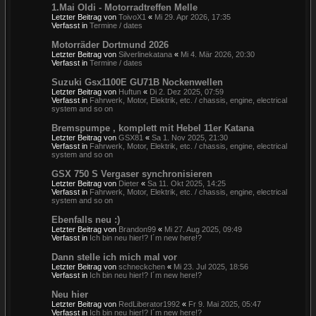
1.Mai Oldi - Motorradtreffen Melle
Letzter Beitrag von
ToivoX1
«
Mi 29. Apr 2026, 17:35
Verfasst in
Termine / dates
Motorräder Dortmund 2026
Letzter Beitrag von
Silverlinekatana
«
Mi 4. Mär 2026, 20:30
Verfasst in
Termine / dates
Suzuki Gsx1100E GU71B Nockenwellen
Letzter Beitrag von
Huftun
«
Di 2. Dez 2025, 07:59
Verfasst in
Fahrwerk, Motor, Elektrik, etc. / chassis, engine, electrical
system and so on
Bremspumpe , komplett mit Hebel 11er Katana
Letzter Beitrag von
GSX81
«
Sa 1. Nov 2025, 21:30
Verfasst in
Fahrwerk, Motor, Elektrik, etc. / chassis, engine, electrical
system and so on
GSX 750 S Vergaser synchronisieren
Letzter Beitrag von
Dieter
«
Sa 11. Okt 2025, 14:25
Verfasst in
Fahrwerk, Motor, Elektrik, etc. / chassis, engine, electrical
system and so on
Ebenfalls neu :)
Letzter Beitrag von
Brandon99
«
Mi 27. Aug 2025, 09:49
Verfasst in
Ich bin neu hier!? I´m new here!?
Dann stelle ich mich mal vor
Letzter Beitrag von
schneckchen
«
Mi 23. Jul 2025, 18:56
Verfasst in
Ich bin neu hier!? I´m new here!?
Neu hier
Letzter Beitrag von
RedLiberator1992
«
Fr 9. Mai 2025, 05:47
Verfasst in
Ich bin neu hier!? I´m new here!?