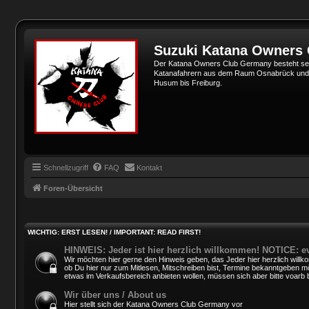
Suzuki Katana Owners
Der Katana Owners Club Germany besteht sei
Katanafahrern aus dem Raum Osnabrück und Min
Husum bis Freiburg.
Schnellzugriff
FAQ
Kontakt
Foren-Übersicht
WICHTIG: ERST LESEN! / IMPORTANT: READ FIRST!
HINWEIS: Jeder ist hier herzlich willkommen! NOTICE: e
Wir möchten hier gerne den Hinweis geben, das Jeder hier herzlich willko
ob Du hier nur zum Mitlesen, Mitschreiben bist, Termine bekanntgeben mö
etwas im Verkaufsbereich anbieten wollen, müssen sich aber bitte voarb 
Wir über uns / About us
Hier stellt sich der Katana Owners Club Germany vor