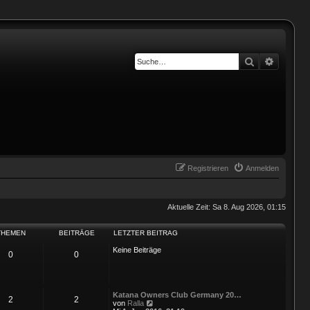
Suche
Erweiter
Registrieren
Anmelden
Aktuelle Zeit: Sa 8. Aug 2026, 01:15
THEMEN
BEITRÄGE
LETZTER BEITRAG
Keine Beiträge
0
0
Katana Owners Club Germany 20…
2
2
N
von
Ralla