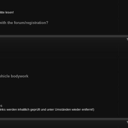
itte lesen!
th the forum/registration?
ehicle bodywork
es
ks werden inhaltlich geprüft und unter Umständen wieder entfernt!)