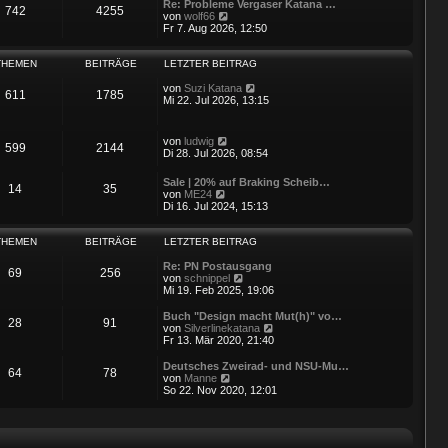
i
e
Re: Probleme Vergaser Katana …
742
4255
t
r
N
von
wolf66
r
B
e
Fr 7. Aug 2026, 12:50
a
e
u
g
i
e
t
s
THEMEN
BEITRÄGE
LETZTER BEITRAG
r
t
a
e
N
von
Suzi Katana
611
1785
g
r
e
Mi 22. Jul 2026, 13:15
B
u
e
e
i
s
N
von
ludwig
599
2144
t
t
e
Di 28. Jul 2026, 08:54
r
e
u
a
r
e
Sale | 20% auf Braking Scheib…
g
B
14
35
s
N
von
ME24
e
t
e
Di 16. Jul 2024, 15:13
i
e
u
t
r
e
r
B
s
THEMEN
BEITRÄGE
LETZTER BEITRAG
a
e
t
g
i
e
Re: PN Postausgang
69
256
t
r
N
von
schnippel
r
B
e
Mi 19. Feb 2025, 19:06
a
e
u
g
i
e
Buch "Design macht Mut(h)" vo…
28
91
t
s
N
von
Silverlinekatana
r
t
e
Fr 13. Mär 2020, 21:40
a
e
u
g
r
e
Deutsches Zweirad- und NSU-Mu…
64
78
B
s
N
von
Manne
e
t
e
So 22. Nov 2020, 12:01
i
e
u
t
r
e
r
B
s
a
e
t
g
i