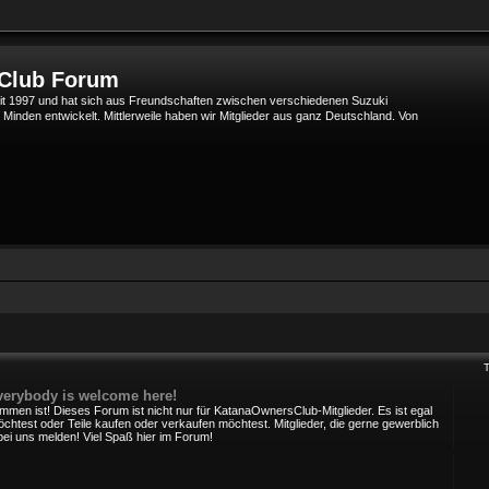
 Club Forum
t 1997 und hat sich aus Freundschaften zwischen verschiedenen Suzuki
den entwickelt. Mittlerweile haben wir Mitglieder aus ganz Deutschland. Von
verybody is welcome here!
mmen ist! Dieses Forum ist nicht nur für KatanaOwnersClub-Mitglieder. Es ist egal
chtest oder Teile kaufen oder verkaufen möchtest. Mitglieder, die gerne gewerblich
bei uns melden! Viel Spaß hier im Forum!