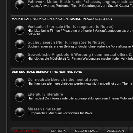
Fahrwerk, Motor, Elektrik, etc. / chassis, engine, electri
Fragen, Antworten, Probleme, Tips, Hilfestellungen zum Suzuki Katana Fah
MARKTPLATZ: VERKAUFEN & KAUFEN / MARKETPLACE: SELL & BUY
Verkaufen / for sale (Nur für registrierte Nutzer)
Hier bitte keine Firmen / Please no profi-seller! Verkaufsangebote als 
gelöscht!
Suche / search (Nur für registrierte Nutzer)
Suchanfragen als ersten Beitrag und/oder ohne vorherige Vorstellung i
Gewerbliche Angebote & Werbung / commercial offers & 
Hier gibt es die Möglichkeit für Firmen Werbung zu machen oder Verkäufe
DER NEUTRALE BEREICH / THE NEUTRAL ZONE
Der neutrale Bereich / the neutral zone
Hier kann zu allem geschrieben werden was nicht unbedingt zum Thema 
Literatur / literature
Hier findest Du interessante Literaturempfehlungen zum Thema Motorrad
Museen / museum
Europäisches Museumsverzeichnis für Biker!
WER IST ONLINE?
STATISTIK
GEBURTSTAGE
ANMELDEN