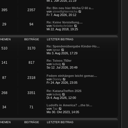
e
Mi 1. Jun 2016, 21:19
u
e
Re: Bin neu hier Micha Ü 60 a…
395
2357
s
N
von
streetfightermicha
t
e
Fr 7. Aug 2026, 20:12
e
u
r
e
Re: Keine Vorstellung....
29
94
B
s
N
von
Nobelschröder
e
t
e
Mi 22. Aug 2018, 19:25
i
e
u
t
r
e
r
B
s
THEMEN
BEITRÄGE
LETZTER BEITRAG
a
e
t
g
i
e
Re: Spendenübergabe Kinder-Ho…
510
3170
t
N
r
von
Ignaz
r
e
B
Mo 3. Aug 2026, 17:29
a
u
e
g
e
i
Re: Toivos 750er
141
817
s
t
N
von
ludwig
t
r
e
So 12. Jul 2026, 20:49
e
a
u
r
g
e
Federn einhängen leicht gemac…
B
87
2318
s
N
von
Donny
e
t
e
Fr 24. Apr 2026, 23:05
i
e
u
t
r
e
r
Re: KatanaTreffen 2026
B
268
3351
s
a
N
von
ludwig
e
t
g
e
Di 4. Aug 2026, 12:00
i
e
u
t
r
e
r
Ludolfs in America? ...the bi…
B
34
71
s
N
a
von
Taz
e
t
e
g
Mo 30. Okt 2023, 14:05
i
e
u
t
r
e
r
B
s
THEMEN
BEITRÄGE
LETZTER BEITRAG
a
e
t
g