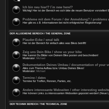
Ich bin neu hier!? I´m new here!?
Wichtig! Hier ist der Bereich wo sich bitte die neuen Benutzer vorstellen! B
Probleme mit dem Forum / der Anmeldung? / problems wi
Hier gibt es z.B. Informationen bei nicht erfolgreicher Registrierung!
DER ALLGEMEINE BEREICH / THE GENERAL ZONE
Plauder-Ecke / smal talk
Hier ist der Bereich für einfach alles was Bikes betrifft!
Zeig uns Dein Bike / show us your bike
Hier kannst Du Bilder von Deinem Bike posten und beschreiben!
Moderator:
Michael
Dokumentation Deines Umbau / documentation of your v
Alles zum Thema Aufbau bzw. Umbau Deines Bikes!
Moderator:
Michael
Termine / dates
Termine für Treffen, Rennen, Parties, etc.
Andere interessante Webseiten / other interesting websit
Hier können Links zu interessanten Webseiten gepostet werden! (Neue Lin
DER TECHNIK BEREICH / THE TECHNICAL ZONE