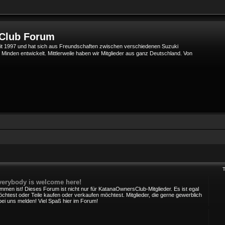
 Club Forum
t 1997 und hat sich aus Freundschaften zwischen verschiedenen Suzuki
den entwickelt. Mittlerweile haben wir Mitglieder aus ganz Deutschland. Von
verybody is welcome here!
mmen ist! Dieses Forum ist nicht nur für KatanaOwnersClub-Mitglieder. Es ist egal
chtest oder Teile kaufen oder verkaufen möchtest. Mitglieder, die gerne gewerblich
bei uns melden! Viel Spaß hier im Forum!