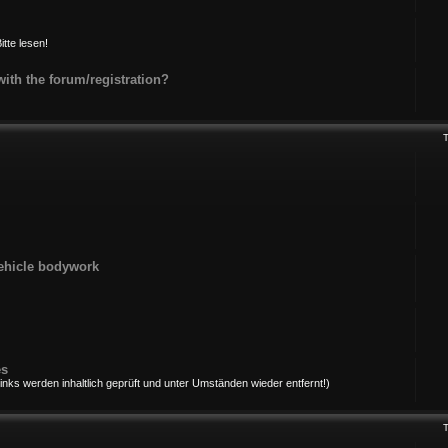
itte lesen!
th the forum/registration?
ehicle bodywork
es
ks werden inhaltlich geprüft und unter Umständen wieder entfernt!)