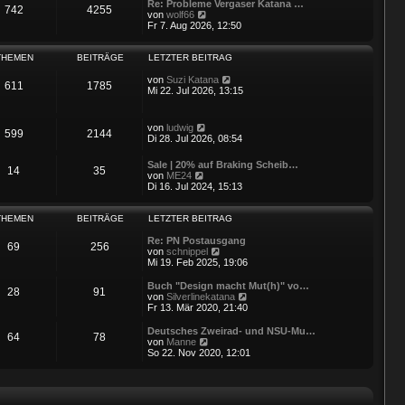
i
e
Re: Probleme Vergaser Katana …
742
4255
t
r
N
von
wolf66
r
B
e
Fr 7. Aug 2026, 12:50
a
e
u
g
i
e
t
s
THEMEN
BEITRÄGE
LETZTER BEITRAG
r
t
a
e
N
von
Suzi Katana
611
1785
g
r
e
Mi 22. Jul 2026, 13:15
B
u
e
e
i
s
N
von
ludwig
599
2144
t
t
e
Di 28. Jul 2026, 08:54
r
e
u
a
r
e
Sale | 20% auf Braking Scheib…
g
B
14
35
s
N
von
ME24
e
t
e
Di 16. Jul 2024, 15:13
i
e
u
t
r
e
r
B
s
THEMEN
BEITRÄGE
LETZTER BEITRAG
a
e
t
g
i
e
Re: PN Postausgang
69
256
t
r
N
von
schnippel
r
B
e
Mi 19. Feb 2025, 19:06
a
e
u
g
i
e
Buch "Design macht Mut(h)" vo…
28
91
t
s
N
von
Silverlinekatana
r
t
e
Fr 13. Mär 2020, 21:40
a
e
u
g
r
e
Deutsches Zweirad- und NSU-Mu…
64
78
B
s
N
von
Manne
e
t
e
So 22. Nov 2020, 12:01
i
e
u
t
r
e
r
B
s
a
e
t
g
i