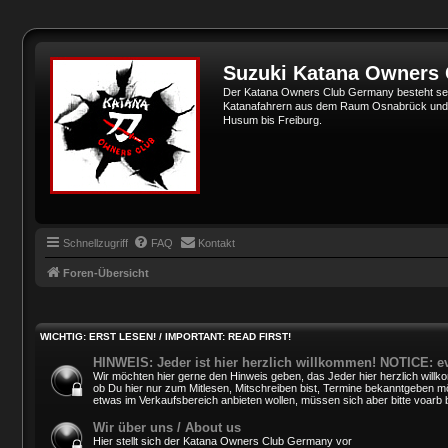
Suzuki Katana Owners
Der Katana Owners Club Germany besteht sei
Katanafahrern aus dem Raum Osnabrück und Min
Husum bis Freiburg.
Schnellzugriff
FAQ
Kontakt
Foren-Übersicht
WICHTIG: ERST LESEN! / IMPORTANT: READ FIRST!
HINWEIS: Jeder ist hier herzlich willkommen! NOTICE: e
Wir möchten hier gerne den Hinweis geben, das Jeder hier herzlich willko
ob Du hier nur zum Mitlesen, Mitschreiben bist, Termine bekanntgeben mö
etwas im Verkaufsbereich anbieten wollen, müssen sich aber bitte voarb 
Wir über uns / About us
Hier stellt sich der Katana Owners Club Germany vor