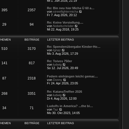
e
Mi 1. Jun 2016, 21:19
u
e
Re: Bin neu hier Micha Ü 60 a…
395
2357
s
N
von
streetfightermicha
t
e
Fr 7. Aug 2026, 20:12
e
u
r
e
Re: Keine Vorstellung....
29
94
B
s
N
von
Nobelschröder
e
t
e
Mi 22. Aug 2018, 19:25
i
e
u
t
r
e
r
B
s
THEMEN
BEITRÄGE
LETZTER BEITRAG
a
e
t
g
i
e
Re: Spendenübergabe Kinder-Ho…
510
3170
t
N
r
von
Ignaz
r
e
B
Mo 3. Aug 2026, 17:29
a
u
e
g
e
i
Re: Toivos 750er
141
817
s
t
N
von
ludwig
t
r
e
So 12. Jul 2026, 20:49
e
a
u
r
g
e
Federn einhängen leicht gemac…
B
87
2318
s
N
von
Donny
e
t
e
Fr 24. Apr 2026, 23:05
i
e
u
t
r
e
r
Re: KatanaTreffen 2026
B
268
3351
s
a
N
von
ludwig
e
t
g
e
Di 4. Aug 2026, 12:00
i
e
u
t
r
e
r
Ludolfs in America? ...the bi…
B
34
71
s
N
a
von
Taz
e
t
e
g
Mo 30. Okt 2023, 14:05
i
e
u
t
r
e
r
B
s
THEMEN
BEITRÄGE
LETZTER BEITRAG
a
e
t
g