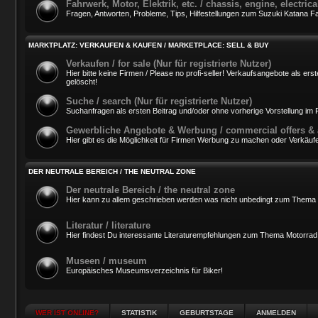
Fahrwerk, Motor, Elektrik, etc. / chassis, engine, electri
Fragen, Antworten, Probleme, Tips, Hilfestellungen zum Suzuki Katana Fah
MARKTPLATZ: VERKAUFEN & KAUFEN / MARKETPLACE: SELL & BUY
Verkaufen / for sale (Nur für registrierte Nutzer)
Hier bitte keine Firmen / Please no profi-seller! Verkaufsangebote als 
gelöscht!
Suche / search (Nur für registrierte Nutzer)
Suchanfragen als ersten Beitrag und/oder ohne vorherige Vorstellung i
Gewerbliche Angebote & Werbung / commercial offers & 
Hier gibt es die Möglichkeit für Firmen Werbung zu machen oder Verkäufe
DER NEUTRALE BEREICH / THE NEUTRAL ZONE
Der neutrale Bereich / the neutral zone
Hier kann zu allem geschrieben werden was nicht unbedingt zum Thema 
Literatur / literature
Hier findest Du interessante Literaturempfehlungen zum Thema Motorrad
Museen / museum
Europäisches Museumsverzeichnis für Biker!
WER IST ONLINE?
STATISTIK
GEBURTSTAGE
ANMELDEN