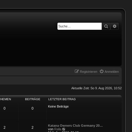
Suche
Erweiter
Registrieren
Anmelden
Aktuelle Zeit: So 9. Aug 2026, 10:52
THEMEN
BEITRÄGE
LETZTER BEITRAG
Keine Beiträge
0
0
Katana Owners Club Germany 20…
2
2
N
von
Ralla