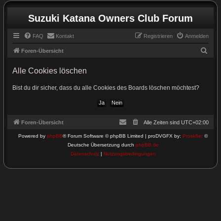
Suzuki Katana Owners Club Forum
FAQ
Kontakt
Registrieren
Anmelden
S
Foren-Übersicht
u
Alle Cookies löschen
c
h
Bist du dir sicher, dass du alle Cookies des Boards löschen möchtest?
e
Foren-Übersicht
Alle Zeiten sind
UTC+02:00
Powered by
phpBB
® Forum Software © phpBB Limited | proDVGFX by:
Prosk8er
©
Deutsche Übersetzung durch
phpBB.de
Datenschutz
|
Nutzungsbedingungen