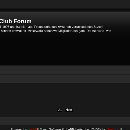
 Club Forum
t 1997 und hat sich aus Freundschaften zwischen verschiedenen Suzuki
den entwickelt. Mittlerweile haben wir Mitglieder aus ganz Deutschland. Von
Powered by
phpBB
® Forum Software © phpBB Limited | proDVGFX by:
Prosk8er
©