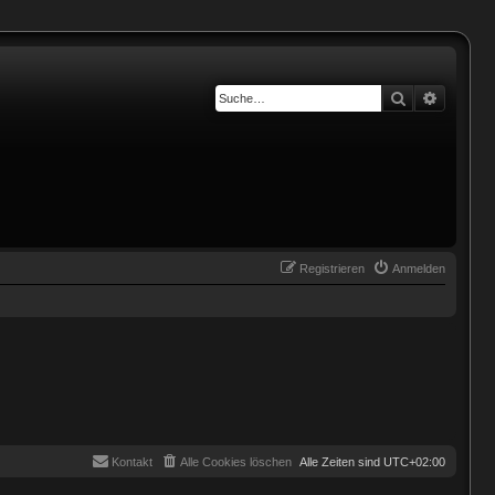
Suche
Erweiter
Registrieren
Anmelden
Kontakt
Alle Cookies löschen
Alle Zeiten sind
UTC+02:00