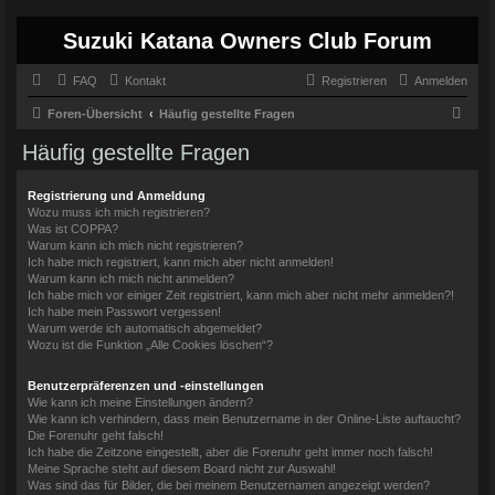
Suzuki Katana Owners Club Forum
FAQ
Kontakt
Registrieren
Anmelden
S
Foren-Übersicht
Häufig gestellte Fragen
u
Häufig gestellte Fragen
c
h
Registrierung und Anmeldung
Wozu muss ich mich registrieren?
e
Was ist COPPA?
Warum kann ich mich nicht registrieren?
Ich habe mich registriert, kann mich aber nicht anmelden!
Warum kann ich mich nicht anmelden?
Ich habe mich vor einiger Zeit registriert, kann mich aber nicht mehr anmelden?!
Ich habe mein Passwort vergessen!
Warum werde ich automatisch abgemeldet?
Wozu ist die Funktion „Alle Cookies löschen“?
Benutzerpräferenzen und -einstellungen
Wie kann ich meine Einstellungen ändern?
Wie kann ich verhindern, dass mein Benutzername in der Online-Liste auftaucht?
Die Forenuhr geht falsch!
Ich habe die Zeitzone eingestellt, aber die Forenuhr geht immer noch falsch!
Meine Sprache steht auf diesem Board nicht zur Auswahl!
Was sind das für Bilder, die bei meinem Benutzernamen angezeigt werden?