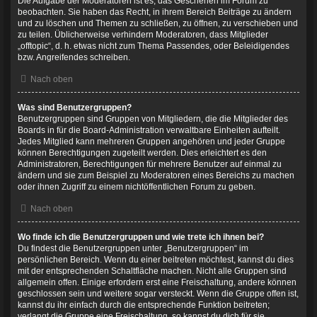
Die Aufgabe der Moderatoren ist es, das Geschehen im Forum zu
beobachten. Sie haben das Recht, in ihrem Bereich Beiträge zu ändern
und zu löschen und Themen zu schließen, zu öffnen, zu verschieben und
zu teilen. Üblicherweise verhindern Moderatoren, dass Mitglieder
„offtopic“, d. h. etwas nicht zum Thema Passendes, oder Beleidigendes
bzw. Angreifendes schreiben.
Nach oben
Was sind Benutzergruppen?
Benutzergruppen sind Gruppen von Mitgliedern, die die Mitglieder des
Boards in für die Board-Administration verwaltbare Einheiten aufteilt.
Jedes Mitglied kann mehreren Gruppen angehören und jeder Gruppe
können Berechtigungen zugeteilt werden. Dies erleichtert es den
Administratoren, Berechtigungen für mehrere Benutzer auf einmal zu
ändern und sie zum Beispiel zu Moderatoren eines Bereichs zu machen
oder ihnen Zugriff zu einem nichtöffentlichen Forum zu geben.
Nach oben
Wo finde ich die Benutzergruppen und wie trete ich ihnen bei?
Du findest die Benutzergruppen unter „Benutzergruppen“ im
persönlichen Bereich. Wenn du einer beitreten möchtest, kannst du dies
mit der entsprechenden Schaltfläche machen. Nicht alle Gruppen sind
allgemein offen. Einige erfordern erst eine Freischaltung, andere können
geschlossen sein und weitere sogar versteckt. Wenn die Gruppe offen ist,
kannst du ihr einfach durch die entsprechende Funktion beitreten;
verlangt die Gruppe eine Freischaltung, so kannst du dich für sie