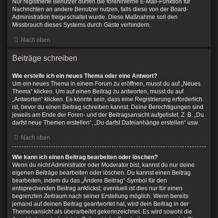
Nur registrierte Benutzer dürfen die foreninterne E-Mail-Funktion für
Nachrichten an andere Benutzer nutzen, falls diese von der Board-
Administration freigeschaltet wurde. Diese Maßnahme soll den
Missbrauch dieses Systems durch Gäste verhindern.
Nach oben
Beiträge schreiben
Wie erstelle ich ein neues Thema oder eine Antwort?
Um ein neues Thema in einem Forum zu eröffnen, musst du auf „Neues
Thema“ klicken. Um auf einen Beitrag zu antworten, musst du auf
„Antworten“ klicken. Es könnte sein, dass eine Registrierung erforderlich
ist, bevor du einen Beitrag schreiben kannst. Deine Berechtigungen sind
jeweils am Ende der Foren- und der Beitragsansicht aufgelistet. Z. B. „Du
darfst neue Themen erstellen“, „Du darfst Dateianhänge erstellen“ usw.
Nach oben
Wie kann ich einen Beitrag bearbeiten oder löschen?
Wenn du nicht Administrator oder Moderator bist, kannst du nur deine
eigenen Beiträge bearbeiten oder löschen. Du kannst einen Beitrag
bearbeiten, indem du das „Ändere Beitrag“-Symbol für den
entsprechenden Beitrag anklickst; eventuell ist dies nur für einen
begrenzten Zeitraum nach seiner Erstellung möglich. Wenn bereits
jemand auf deinen Beitrag geantwortet hat, wird dein Beitrag in der
Themenansicht als überarbeitet gekennzeichnet. Es wird sowohl die