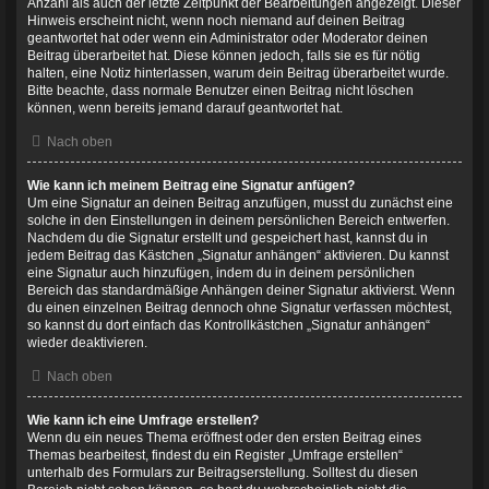
Anzahl als auch der letzte Zeitpunkt der Bearbeitungen angezeigt. Dieser
Hinweis erscheint nicht, wenn noch niemand auf deinen Beitrag
geantwortet hat oder wenn ein Administrator oder Moderator deinen
Beitrag überarbeitet hat. Diese können jedoch, falls sie es für nötig
halten, eine Notiz hinterlassen, warum dein Beitrag überarbeitet wurde.
Bitte beachte, dass normale Benutzer einen Beitrag nicht löschen
können, wenn bereits jemand darauf geantwortet hat.
Nach oben
Wie kann ich meinem Beitrag eine Signatur anfügen?
Um eine Signatur an deinen Beitrag anzufügen, musst du zunächst eine
solche in den Einstellungen in deinem persönlichen Bereich entwerfen.
Nachdem du die Signatur erstellt und gespeichert hast, kannst du in
jedem Beitrag das Kästchen „Signatur anhängen“ aktivieren. Du kannst
eine Signatur auch hinzufügen, indem du in deinem persönlichen
Bereich das standardmäßige Anhängen deiner Signatur aktivierst. Wenn
du einen einzelnen Beitrag dennoch ohne Signatur verfassen möchtest,
so kannst du dort einfach das Kontrollkästchen „Signatur anhängen“
wieder deaktivieren.
Nach oben
Wie kann ich eine Umfrage erstellen?
Wenn du ein neues Thema eröffnest oder den ersten Beitrag eines
Themas bearbeitest, findest du ein Register „Umfrage erstellen“
unterhalb des Formulars zur Beitragserstellung. Solltest du diesen