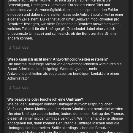
Bereich nicht sehen können, so hast du wahrscheinlich nicht die
Berechtigung, Umfragen zu erstellen. Du solltest einen Titel und
mindestens zwei Antwortmöglichkeiten in die entsprechenden Felder
eingeben und dabei sicherstellen, dass jede Antwortmöglichkeit in einer
eigenen Zeile steht. Du kannst auch unter „Auswahlmöglichkeiten pro
Benutzer“ festlegen, wie viele Optionen ein Benutzer auswählen kann,
welches Zeitlimit für die Umfrage gilt (0 bedeutet dabei eine zeitlich
unbegrenzte Umfrage) und schließlich, ob die Benutzer ihre Stimme
ändern können.
Nach oben
Wieso kann ich nicht mehr Antwortmöglichkeiten erstellen?
Die maximal zulässige Anzahl von Antwortmöglichkeiten wird durch die
Board-Administration festgelegt. Wenn du glaubst, mehr
Antwortmöglichkeiten als zugelassen zu benötigen, kontaktiere einen
Administrator.
Nach oben
Wie bearbeite oder lösche ich eine Umfrage?
Wie bei den Beiträgen können Umfragen nur vom ursprünglichen
Verfasser, einem Moderator oder einem Administrator bearbeitet werden.
Um eine Umfrage zu bearbeiten, ändere den ersten Beitrag des Themas;
dieser ist immer mit der Umfrage verknüpft. Wenn niemand eine Stimme
abgegeben hat, dann können Benutzer die Umfrage löschen oder die
Umfrageoption bearbeiten. Sollte allerdings schon ein Benutzer
abgestimmt haben, so kann die Umfrage nur noch von Moderatoren oder