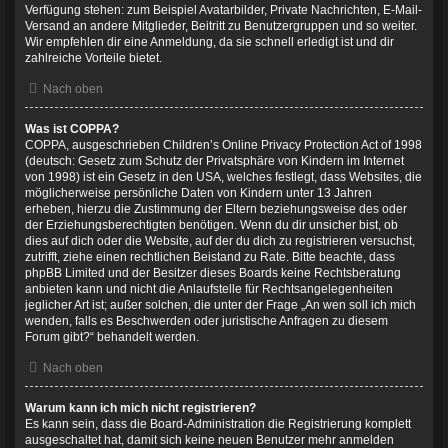
Verfügung stehen: zum Beispiel Avatarbilder, Private Nachrichten, E-Mail-
Versand an andere Mitglieder, Beitritt zu Benutzergruppen und so weiter.
Wir empfehlen dir eine Anmeldung, da sie schnell erledigt ist und dir
zahlreiche Vorteile bietet.
Nach oben
Was ist COPPA?
COPPA, ausgeschrieben Children’s Online Privacy Protection Act of 1998
(deutsch: Gesetz zum Schutz der Privatsphäre von Kindern im Internet
von 1998) ist ein Gesetz in den USA, welches festlegt, dass Websites, die
möglicherweise persönliche Daten von Kindern unter 13 Jahren
erheben, hierzu die Zustimmung der Eltern beziehungsweise des oder
der Erziehungsberechtigten benötigen. Wenn du dir unsicher bist, ob
dies auf dich oder die Website, auf der du dich zu registrieren versuchst,
zutrifft, ziehe einen rechtlichen Beistand zu Rate. Bitte beachte, dass
phpBB Limited und der Besitzer dieses Boards keine Rechtsberatung
anbieten kann und nicht die Anlaufstelle für Rechtsangelegenheiten
jeglicher Art ist; außer solchen, die unter der Frage „An wen soll ich mich
wenden, falls es Beschwerden oder juristische Anfragen zu diesem
Forum gibt?“ behandelt werden.
Nach oben
Warum kann ich mich nicht registrieren?
Es kann sein, dass die Board-Administration die Registrierung komplett
ausgeschaltet hat, damit sich keine neuen Benutzer mehr anmelden