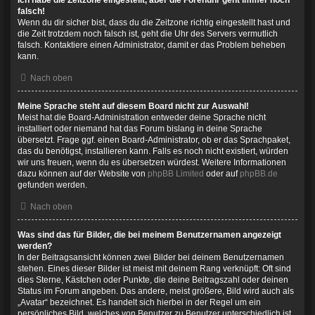
Ich habe die Zeitzone eingestellt, aber die Forenuhr geht immer noch
falsch!
Wenn du dir sicher bist, dass du die Zeitzone richtig eingestellt hast und
die Zeit trotzdem noch falsch ist, geht die Uhr des Servers vermutlich
falsch. Kontaktiere einen Administrator, damit er das Problem beheben
kann.
Nach oben
Meine Sprache steht auf diesem Board nicht zur Auswahl!
Meist hat die Board-Administration entweder deine Sprache nicht
installiert oder niemand hat das Forum bislang in deine Sprache
übersetzt. Frage ggf. einen Board-Administrator, ob er das Sprachpaket,
das du benötigst, installieren kann. Falls es noch nicht existiert, würden
wir uns freuen, wenn du es übersetzen würdest. Weitere Informationen
dazu können auf der Website von
phpBB Limited
oder auf
phpBB.de
gefunden werden.
Nach oben
Was sind das für Bilder, die bei meinem Benutzernamen angezeigt
werden?
In der Beitragsansicht können zwei Bilder bei deinem Benutzernamen
stehen. Eines dieser Bilder ist meist mit deinem Rang verknüpft: Oft sind
dies Sterne, Kästchen oder Punkte, die deine Beitragszahl oder deinen
Status im Forum angeben. Das andere, meist größere, Bild wird auch als
„Avatar“ bezeichnet. Es handelt sich hierbei in der Regel um ein
persönliches Bild, welches von Benutzer zu Benutzer unterschiedlich ist.