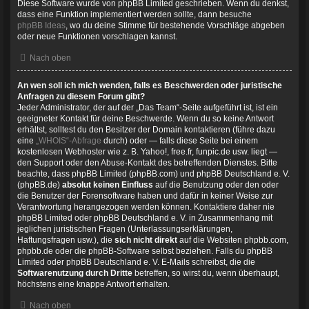
Diese Software wurde von phpBB Limited geschrieben. Wenn du denkst,
dass eine Funktion implementiert werden sollte, dann besuche
phpBB Ideas
, wo du deine Stimme für bestehende Vorschläge abgeben
oder neue Funktionen vorschlagen kannst.
Nach oben
An wen soll ich mich wenden, falls es Beschwerden oder juristische
Anfragen zu diesem Forum gibt?
Jeder Administrator, der auf der „Das Team“-Seite aufgeführt ist, ist ein
geeigneter Kontakt für deine Beschwerde. Wenn du so keine Antwort
erhältst, solltest du den Besitzer der Domain kontaktieren (führe dazu
eine
„WHOIS“-Abfrage
durch) oder — falls diese Seite bei einem
kostenlosen Webhoster wie z. B. Yahoo!, free.fr, funpic.de usw. liegt —
den Support oder den Abuse-Kontakt des betreffenden Dienstes. Bitte
beachte, dass phpBB Limited (phpBB.com) und phpBB Deutschland e. V.
(phpBB.de)
absolut keinen Einfluss
auf die Benutzung oder den oder
die Benutzer der Forensoftware haben und dafür in keiner Weise zur
Verantwortung herangezogen werden können. Kontaktiere daher nie
phpBB Limited oder phpBB Deutschland e. V. in Zusammenhang mit
jeglichen juristischen Fragen (Unterlassungserklärungen,
Haftungsfragen usw.), die
sich nicht direkt
auf die Websiten phpbb.com,
phpbb.de oder die phpBB-Software selbst beziehen. Falls du phpBB
Limited oder phpBB Deutschland e. V. E-Mails schreibst, die die
Softwarenutzung durch Dritte
betreffen, so wirst du, wenn überhaupt,
höchstens eine knappe Antwort erhalten.
Nach oben