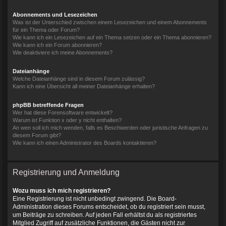
Abonnements und Lesezeichen
Was ist der Unterschied zwischen einem Lesezeichen und einem Abonnements
für ein Thema oder Forum?
Wie kann ich ein Lesezeichen auf ein Thema setzen oder ein Thema abonnieren?
Wie kann ich ein Forum abonnieren?
Wie deaktiviere ich meine Abonnements?
Dateianhänge
Welche Dateianhänge sind in diesem Forum zulässig?
Kann ich eine Übersicht all meiner Dateianhänge erhalten?
phpBB betreffende Fragen
Wer hat diese Forensoftware entwickelt?
Warum ist Funktion x oder y nicht enthalten?
An wen soll ich mich wenden, falls es Beschwerden oder juristische Anfragen zu
diesem Forum gibt?
Wie kann ich einen Administrator des Boards kontaktieren?
Registrierung und Anmeldung
Wozu muss ich mich registrieren?
Eine Registrierung ist nicht unbedingt zwingend. Die Board-
Administration dieses Forums entscheidet, ob du registriert sein musst,
um Beiträge zu schreiben. Auf jeden Fall erhältst du als registriertes
Mitglied Zugriff auf zusätzliche Funktionen, die Gästen nicht zur