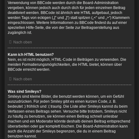
Verwendung von BBCode werden durch die Board-Administration
vergeben, können jedoch auch durch dich für jeden einzelnen Beitrag
deaktiviert werden. BBCode ist ähnlich wie HTML aufgebaut, jedoch
werden Tags von eckigen („[“ und „]“) statt spitzen („<“ und „>“) Klammern
eingeschlossen. Weitere Informationen zu BBCode findest du auf einer
speziellen Hilfe-Seite, die von der Seite zur Beitragserstellung aus
zugänglich ist.
Nach oben
Kann ich HTML benutzen?
Nein, es ist nicht möglich, HTML-Code in Beiträgen zu verwenden. Die
meisten Formatierungsmöglichkeiten, die HTML bietet, können über
BBCode erreicht werden.
Nach oben
Was sind Smileys?
Smileys sind kleine Bilder, die benutzt werden können, um ein Gefühl
auszudrücken. Für jeden Smiley gibt es einen kurzen Code, z. B.
bedeutet :) fröhlich und :( traurig. Die Liste aller Smileys kannst du beim
Verfassen eines Beitrags sehen. Versuche bitte trotzdem, Smileys nicht
zu häufig zu benutzen, sie können einen Beitrag schnell unlesbar
machen und ein Moderator könnte deshalb deinen Beitrag entsprechend
überarbeiten oder gar komplett löschen. Die Board-Administration kann
auch die Anzahl der Smileys begrenzen, die du in einem Beitrag
benutzen kannst.