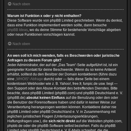
Nach oben
Warum ist Funktion x oder y nicht enthalten?
Diese Software wurde von phpBB Limited geschrieben. Wenn du denkst,
dass eine Funktion implementiert werden sollte, dann besuche
phpBB Ideas
, wo du deine Stimme für bestehende Vorschläge abgeben
oder neue Funktionen vorschlagen kannst.
Nach oben
An wen soll ich mich wenden, falls es Beschwerden oder juristische
Anfragen zu diesem Forum gibt?
Jeder Administrator, der auf der „Das Team“-Seite aufgeführt ist, ist ein
geeigneter Kontakt für deine Beschwerde. Wenn du so keine Antwort
erhältst, solltest du den Besitzer der Domain kontaktieren (führe dazu
eine
„WHOIS“-Abfrage
durch) oder — falls diese Seite bei einem
kostenlosen Webhoster wie z. B. Yahoo!, free.fr, funpic.de usw. liegt —
den Support oder den Abuse-Kontakt des betreffenden Dienstes. Bitte
beachte, dass phpBB Limited (phpBB.com) und phpBB Deutschland e. V.
(phpBB.de)
absolut keinen Einfluss
auf die Benutzung oder den oder
die Benutzer der Forensoftware haben und dafür in keiner Weise zur
Verantwortung herangezogen werden können. Kontaktiere daher nie
phpBB Limited oder phpBB Deutschland e. V. in Zusammenhang mit
jeglichen juristischen Fragen (Unterlassungserklärungen,
Haftungsfragen usw.), die
sich nicht direkt
auf die Websiten phpbb.com,
phpbb.de oder die phpBB-Software selbst beziehen. Falls du phpBB
Limited oder phpBB Deutschland e. V. E-Mails schreibst, die die