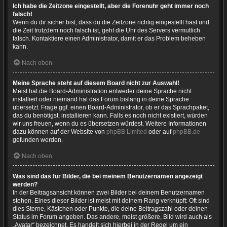
Ich habe die Zeitzone eingestellt, aber die Forenuhr geht immer noch
falsch!
Wenn du dir sicher bist, dass du die Zeitzone richtig eingestellt hast und
die Zeit trotzdem noch falsch ist, geht die Uhr des Servers vermutlich
falsch. Kontaktiere einen Administrator, damit er das Problem beheben
kann.
Nach oben
Meine Sprache steht auf diesem Board nicht zur Auswahl!
Meist hat die Board-Administration entweder deine Sprache nicht
installiert oder niemand hat das Forum bislang in deine Sprache
übersetzt. Frage ggf. einen Board-Administrator, ob er das Sprachpaket,
das du benötigst, installieren kann. Falls es noch nicht existiert, würden
wir uns freuen, wenn du es übersetzen würdest. Weitere Informationen
dazu können auf der Website von
phpBB Limited
oder auf
phpBB.de
gefunden werden.
Nach oben
Was sind das für Bilder, die bei meinem Benutzernamen angezeigt
werden?
In der Beitragsansicht können zwei Bilder bei deinem Benutzernamen
stehen. Eines dieser Bilder ist meist mit deinem Rang verknüpft: Oft sind
dies Sterne, Kästchen oder Punkte, die deine Beitragszahl oder deinen
Status im Forum angeben. Das andere, meist größere, Bild wird auch als
„Avatar“ bezeichnet. Es handelt sich hierbei in der Regel um ein