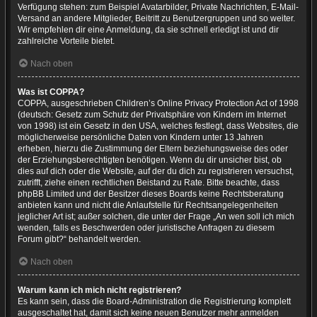
Verfügung stehen: zum Beispiel Avatarbilder, Private Nachrichten, E-Mail-
Versand an andere Mitglieder, Beitritt zu Benutzergruppen und so weiter.
Wir empfehlen dir eine Anmeldung, da sie schnell erledigt ist und dir
zahlreiche Vorteile bietet.
Nach oben
Was ist COPPA?
COPPA, ausgeschrieben Children’s Online Privacy Protection Act of 1998
(deutsch: Gesetz zum Schutz der Privatsphäre von Kindern im Internet
von 1998) ist ein Gesetz in den USA, welches festlegt, dass Websites, die
möglicherweise persönliche Daten von Kindern unter 13 Jahren
erheben, hierzu die Zustimmung der Eltern beziehungsweise des oder
der Erziehungsberechtigten benötigen. Wenn du dir unsicher bist, ob
dies auf dich oder die Website, auf der du dich zu registrieren versuchst,
zutrifft, ziehe einen rechtlichen Beistand zu Rate. Bitte beachte, dass
phpBB Limited und der Besitzer dieses Boards keine Rechtsberatung
anbieten kann und nicht die Anlaufstelle für Rechtsangelegenheiten
jeglicher Art ist; außer solchen, die unter der Frage „An wen soll ich mich
wenden, falls es Beschwerden oder juristische Anfragen zu diesem
Forum gibt?“ behandelt werden.
Nach oben
Warum kann ich mich nicht registrieren?
Es kann sein, dass die Board-Administration die Registrierung komplett
ausgeschaltet hat, damit sich keine neuen Benutzer mehr anmelden