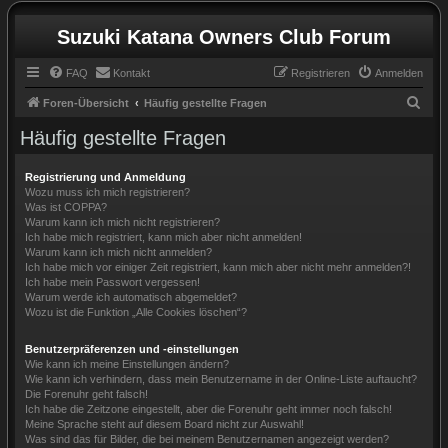
Suzuki Katana Owners Club Forum
FAQ
Kontakt
Registrieren
Anmelden
S
Foren-Übersicht
Häufig gestellte Fragen
u
Häufig gestellte Fragen
c
h
Registrierung und Anmeldung
Wozu muss ich mich registrieren?
e
Was ist COPPA?
Warum kann ich mich nicht registrieren?
Ich habe mich registriert, kann mich aber nicht anmelden!
Warum kann ich mich nicht anmelden?
Ich habe mich vor einiger Zeit registriert, kann mich aber nicht mehr anmelden?!
Ich habe mein Passwort vergessen!
Warum werde ich automatisch abgemeldet?
Wozu ist die Funktion „Alle Cookies löschen“?
Benutzerpräferenzen und -einstellungen
Wie kann ich meine Einstellungen ändern?
Wie kann ich verhindern, dass mein Benutzername in der Online-Liste auftaucht?
Die Forenuhr geht falsch!
Ich habe die Zeitzone eingestellt, aber die Forenuhr geht immer noch falsch!
Meine Sprache steht auf diesem Board nicht zur Auswahl!
Was sind das für Bilder, die bei meinem Benutzernamen angezeigt werden?